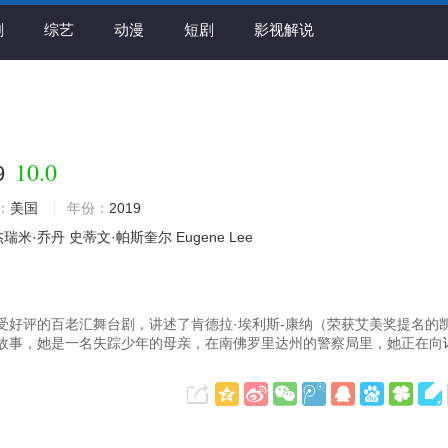
剧
综艺
动漫
短剧
影视解说
10.0
9
：
美国
年份：
2019
杰瑞米·乔丹
史蒂文·帕斯奎尔
Eugene
Lee
评的百老汇舞台剧，讲述了肯德拉·埃利斯-康纳（荣获艾美奖提名的凯
故事，她是一名失踪少年的母亲，在南佛罗里达州的警察局里，她正在向