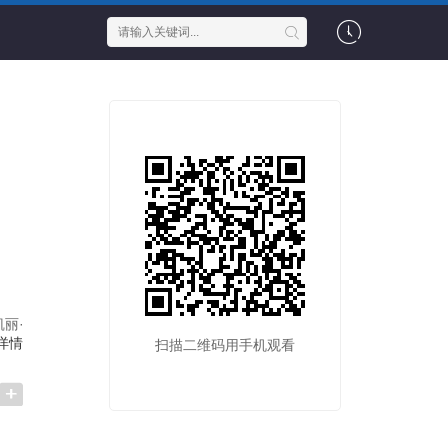
丽·
详情
扫描二维码用手机观看