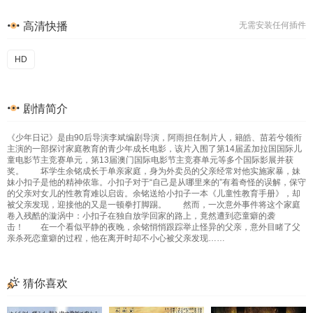
高清快播
无需安装任何插件
HD
剧情简介
《少年日记》是由90后导演李斌编剧导演，阿雨担任制片人，籍皓、苗若兮领衔
主演的一部探讨家庭教育的青少年成长电影，该片入围了第14届孟加拉国国际儿
童电影节主竞赛单元，第13届澳门国际电影节主竞赛单元等多个国际影展并获
奖。 坏学生余铭成长于单亲家庭，身为外卖员的父亲经常对他实施家暴，妹
妹小扣子是他的精神依靠。小扣子对于“自己是从哪里来的”有着奇怪的误解，保守
的父亲对女儿的性教育难以启齿。余铭送给小扣子一本《儿童性教育手册》，却
被父亲发现，迎接他的又是一顿拳打脚踢。 然而，一次意外事件将这个家庭
卷入残酷的漩涡中：小扣子在独自放学回家的路上，竟然遭到恋童癖的袭
击！ 在一个看似平静的夜晚，余铭悄悄跟踪举止怪异的父亲，意外目睹了父
亲杀死恋童癖的过程，他在离开时却不小心被父亲发现……
猜你喜欢