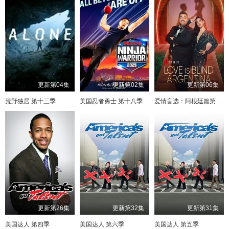
更新第04集
更新第02集
更新第06集
荒野独居 第十三季
美国忍者勇士 第十八季
爱情盲选：阿根廷篇第二季
更新第26集
更新第32集
更新第31集
美国达人 第四季
美国达人 第六季
美国达人 第五季