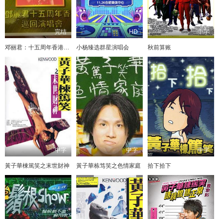
完结
HD
中字
邓丽君：十五周年香港巡回演唱会1983
小杨臻选群星演唱会
秋前算账
中字
中字
中字
黃子華棟篤笑之末世財神
黃子華栋笃笑之色情家庭
拾下拾下