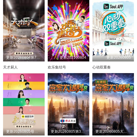
更新20260804第7期天才厨房
更新202160804
更新20260805
天才厨人
欢乐集结号
心动双重奏
更新20260805母带2第4期上
更新20260805第3期：公馆离情Ⅰ上
更新20260805大神版第3期：密神团飙戏圆谎二