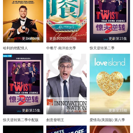
更新第07集
更新20260802独家直拍第7期
更新第15集
哈利的绝配情人
中餐厅·南洋拾光季
惊天逆转第二季
更新第15集
更新第07集
更新至33期
惊天逆转第二季中配版
創意發明王
爱情岛(美国版) 第八季