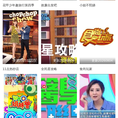
花甲少年趣旅行第四季
效廉出发吧
小姐不熙娣
更新202512225
更新20260804
更新20260804
11点热吵店
全民星攻略
食尚玩家