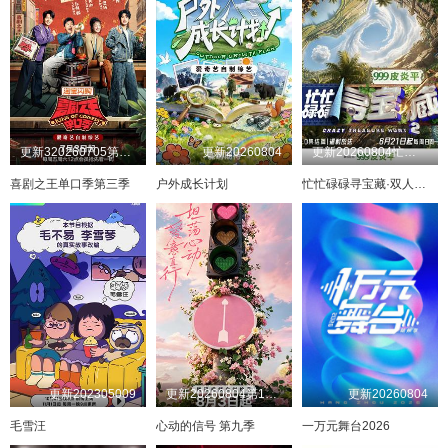
更新320260705第1期加更
更新20260804
更新20260804忙里偷闲录第7期：王安宇
喜剧之王单口季第三季
户外成长计划
忙忙碌碌寻宝藏·双人成行季
更新202305009
更新20260804第1期下
更新20260804
毛雪汪
心动的信号 第九季
一万元舞台2026