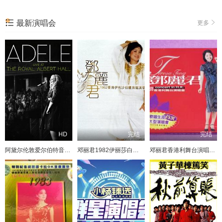
最新演唱会
更多
HD
完结
完结
阿黛尔伦敦爱尔伯特音乐厅演唱会
邓丽君1982伊丽莎白体育馆演唱会
邓丽君香港利舞台演唱会1976