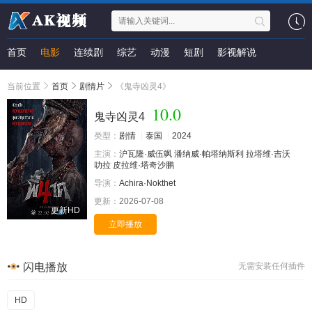
首页
电影
连续剧
综艺
动漫
短剧
影视解说
当前位置
首页
剧情片
《鬼寺凶灵4》
10.0
鬼寺凶灵4
类型：
剧情
泰国
2024
主演：
沪瓦隆·威伍飒
潘纳威·帕塔纳斯利
拉塔维·吉沃
叻拉
皮拉维·塔奇沙鹏
导演：
Achira·Nokthet
更新：
2026-07-08
更新HD
立即播放
闪电播放
无需安装任何插件
HD