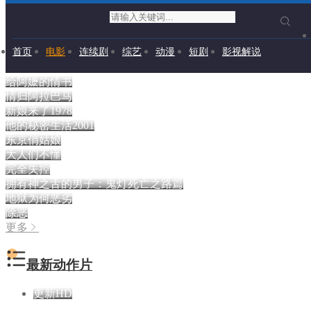
首页
电影
连续剧
综艺
动漫
短剧
影视解说
给
情
新娘
他的
东
阿
归
来了
秘密
京
1978
嬷
更多
阿
生活
俏
2001
的
拉
姑
情
巴
娘
最新动作片
书
马
更新HD
绝密任务2026
卢靖姗,明子煜,刘屹宸,喻亢,蒋璐霞,周惠林,陶慧敏,张溯
哲,高曙光,曹操,屈菁菁,余文乐,于晓光,于文文,朱庭辰,褚
旭,王若麟,常丹丹,叶彤,亮月儿,尚馨,朱烁燃,潘羞月,王飞
斐,金丽慧子,凡尼达·宾蒂·伊姆兰,杰布,Keno
HD国语