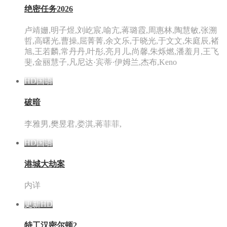
破暗
李雅男,樊昱君,娄淇,蒋菲菲,
HD国语
港城大劫案
内详
更新HD
特工汉密尔顿2
雅各布·奥福特布罗
更新HD
特工汉密尔顿4
雅各布·奥福特布罗