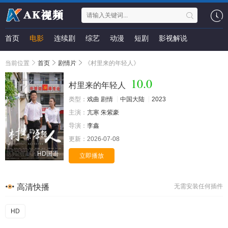
首页
电影
连续剧
综艺
动漫
短剧
影视解说
当前位置
首页
剧情片
《村里来的年轻人》
10.0
村里来的年轻人
类型：
戏曲
剧情
中国大陆
2023
主演：
亢寒
朱紫豪
导演：
李鑫
更新：
2026-07-08
HD国语
立即播放
高清快播
无需安装任何插件
HD