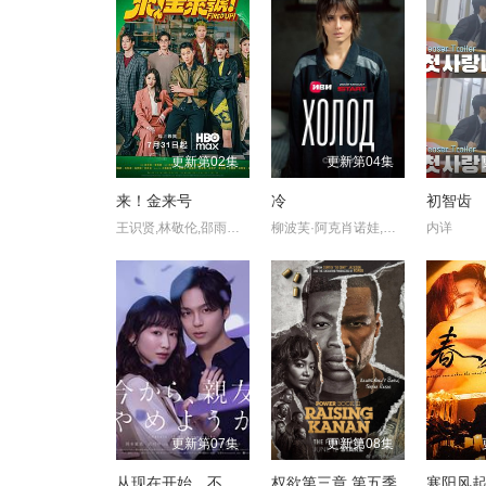
更新第02集
更新第04集
来！金来号
冷
初智齿
王识贤,林敬伦,邵雨薇,袁澧林,吴思贤,林思宇,周兴哲,黄冠智,叶子绮
柳波芙·阿克肖诺娃,琳达·拉宾什,彼得·费奥多罗夫,拉丽萨·古泽耶娃,奥列格·瓦西里科夫,阿纳斯塔西娅·米希纳,Denis,Prytkov,Kseniya,Katalymova,Evgeniy,Kharitonov,弗谢沃罗德·沃洛丁,Mikhail,Konovalov,Aleksandr,Averin,亚历山大·克罗特科夫,Maksim,Boyko,亚历山德拉·巴巴斯基纳,Aleksandr,Shakhov,Maksim,Dromashko,Yuliya,Salmina,阿纳斯塔西娅·伏拉索娃,Taya
内详
更新第07集
更新第08集
从现在开始，不做朋友了吧。
权欲第三章 第五季
寒阳风