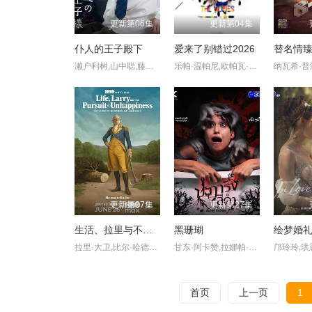
更新第06集
更新第04集
仆人的王子殿下
爱来了别错过2026
替名情
濑户利树,山中聪,藤林泰也,小川史记,清水海李
乐帕·温帕尼,欧帕瓦·吉沙晚迪,洪天逸,林乐杰,平贲·帕尼同通隆,司提瓦·因恩巴同,皮安崇·达姆容桑托恩查
更新第07集
更新第27集
生活、拉里与不快乐的追求：一部美国史
黑珊瑚
绘梦婚
拉里·大卫,比尔·哈德尔,凯瑟琳·哈恩,林-曼努尔·米兰达,乔恩·哈姆,西恩·海耶斯,安娜·奥斯奥拉,苏茜·伊斯曼,Jake,Reiner,巴拉克·奥巴马,Misha,Suvorov,Vincent,Vaughan
甘东·阿卡赞,拉娜帕·翁塔娜特,莫拉克·桑塔维,塔纳功·陂沙亚侬,玛妮娜·甘姆雯,帕拉查功·皮亚萨库乔,周·艮欧若戈·塔潘努特,松希·努诺卡空希,缓乐莉·格隆格侬,温拿·圭毕达,迪·威威迪·巴沃隆凯拉霆卡州恩
首页
上一页
1