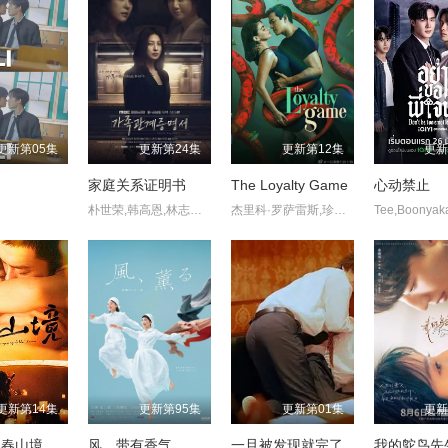
更新第05集
更新第24集
更新第12集
更新
家庭关系证明书
The Loyalty Game
心动禁止
朴世荣,韩高恩,林志恩,成伊言,朴率拉,徐道永,全胜彬
杰里科·罗萨雷斯,珍妮·古铁雷斯,卡米娜·维拉罗尔
更新第14集
更新第95集
更新第01集
更新
起春山境
风，带有香气
一旦被发现就完了
我的鸵鸟先