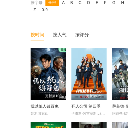
按字母
全部
A
B
C
D
E
F
G
H
Z
0-9
按时间
按人气
按评分
更新第10集
更新第06集
我以纸人镇百鬼
死人公司 第四季
萨菲德·
苏木,苏远山
卡洛斯·阿雷塞斯,Laura·Caballero