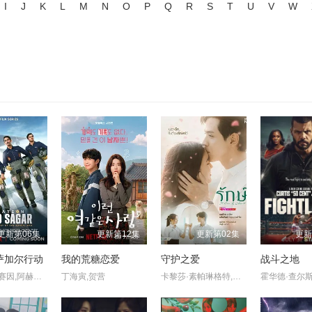
I
J
K
L
M
N
O
P
Q
R
S
T
U
V
W
更新第06集
更新第12集
更新第02集
更新
萨加尔行动
我的荒糖恋爱
守护之爱
战斗之地
阿迪勒·侯赛因,阿赫梅德·坎,悉塔尔特,吉米·舍尔吉勒,维奈·帕塔克,Ashok·Mehta,马努·里希·查达,马克·班宁顿,莫汉·卡普尔,R·巴克提·克莱因,丹尼斯·侯赛因,普拉加克塔·科利,Edward·Sonnenblick,Dia·Mirza,阿比·维尔马,米希尔·阿胡贾,Masoom·Mumtaz·Khan,Taaruk·Raina,阿姆丽塔·巴格琪,Arnav·Bhasin,Anupam·K.·Sinha,Raj·Vasudeva
丁海寅,贺营
卡黎莎·素帕琳格特,塔那帕特·卡维拉,朋拉维·凯普拉帕功,娜琳迪帕·莎功昂格派,拉提帕·隆沃那潘,查卡蒙·瑟颂维塔亚,Freya·Sirinchaya,哈莉特·阿芮娅·玛格拉