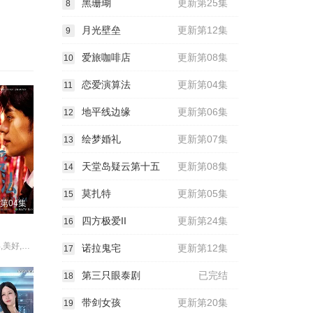
黑珊瑚
更新第25集
8
月光壁垒
更新第12集
9
爱旅咖啡店
更新第08集
10
恋爱演算法
更新第04集
11
地平线边缘
更新第06集
12
绘梦婚礼
更新第07集
13
天堂岛疑云第十五
更新第08集
14
莫扎特
更新第05集
15
第04集
四方极爱II
更新第24集
16
杨振宁,吴清年,美好,林绿,舒森
诺拉鬼宅
更新第12集
17
第三只眼泰剧
已完结
18
带剑女孩
更新第20集
19