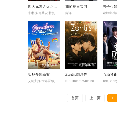
四大元素之火之爱链
我的夏日实习
男子心
米琳·多克蒂安,甘缇拉·瓦查拉塔沙那库
内详
更新欧美剧
更新第07集
贝尼多姆命案
Zantiis想念你
心动禁
艾妮安娜·卡布罗尔,艾伦·麦肯纳,约翰·汉纳,伊娃·范·德·古奇特,伊恩·克宁汉,吉姆·英格利氏,Samantha·Power,Tábata·Cerezo,阿里·哈迪曼,诺埃·塞贝尔,奥马尔·沙克尔,Carolina·Bécquer,Damian·Schedler·Cruz,Vaitiare·Ramos
Nut·Traipat·Wuthibowornnant,Team·Tatchanon·Thongpao,Guide·Piyawat·Khongsamran
首页
上一页
1