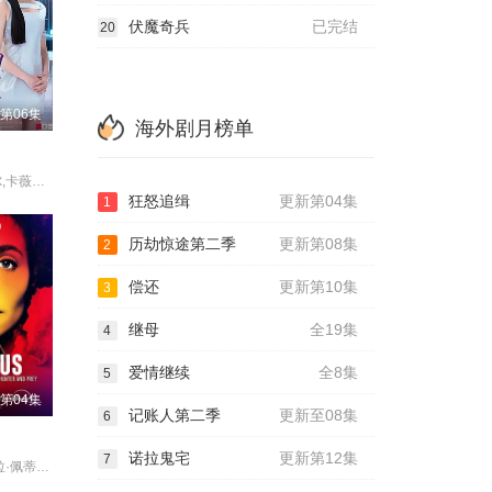
伏魔奇兵
已完结
20
第06集
海外剧月榜单
安玛莉·杜瓦尔,卡薇萨拉·辛普洛
狂怒追缉
更新第04集
1
历劫惊途第二季
更新第08集
2
偿还
更新第10集
3
继母
全19集
4
爱情继续
全8集
5
第04集
记账人第二季
更新至08集
6
诺拉鬼宅
更新第12集
7
埃米·罗森,洛拉·佩蒂克鲁,斯科特·麦克纳里,杰克·莱西,拉丽萨·坎波斯,Chloe,Carrillo,A·J·帕拉托雷,亚历克斯·莫夫,伊丽莎白·斯塔尔曼,杰里米·桑普尔,约翰·福特-邓克,奇里尔·保兰,乔纳森·本德,Frank,Pando,Jazmyn,C,Dorsey,贾斯廷·安德鲁·菲利普斯