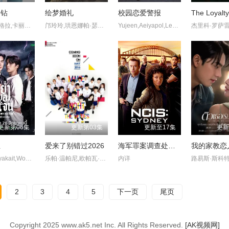
如钻
绘梦婚礼
校园恋爱警报
The Loyalt
索姆查·肯格拉,卡丽塔·桑萨欧帕,克里斯沙达·苏帕普洛姆,Taentawan·Taddeo
邝玲玲,珙恩娜帕·瑟塔拉塔那彭,阿披南·普拉瑟瓦塔纳坤,纳茹蒙·彭素帕普
Yujeen,Aeiyapol,Lekpittaya,Yugene,Yannawat,Intarapaen,彭佩奇·班亚库
更新第06集
更新第03集
更新至17集
更新
止
爱来了别错过2026
海军罪案调查处：悉尼第三季
我的家教恋
Tee,Boonyakait,Wongsajaem,塔那蓬·罗桑鲁昂,帕他勒彭·德浦沃拉侬,Korn,Palat,Chayutnitiroj
乐帕·温帕尼,欧帕瓦·吉沙晚迪,洪天逸,林乐杰,平贲·帕尼同通隆,司提瓦·因恩巴同,皮安崇·达姆容桑托恩查
内详
2
3
4
5
下一页
尾页
Copyright
2025 www.ak5.net Inc. All Rights Reserved.
[AK视频网]