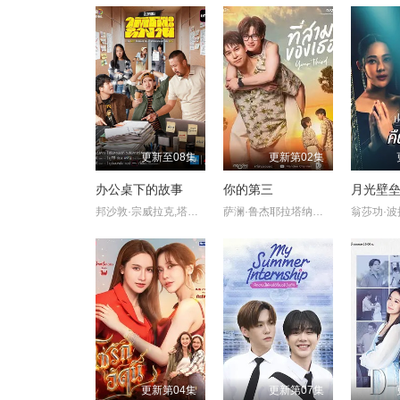
更新至08集
更新第02集
办公桌下的故事
你的第三
月光壁
邦沙敦·宗威拉克,塔纳恭·秦棍,普洛派琳·唐普莱坡恩,Ploypailin,Thangprapaporn,彩妮查·本帕努维吉,普拉莫·帕坦
萨澜·鲁杰耶拉塔纳福拉潘,纳塔西特·尤阿瑞克西,塔萨彭·维瓦隆,纳塔奇·司隶朋通,塔那克利·奇安淳亚,珈萨达·詹曼诺,索恩塔斯特·布昂加姆
更新第04集
更新第07集