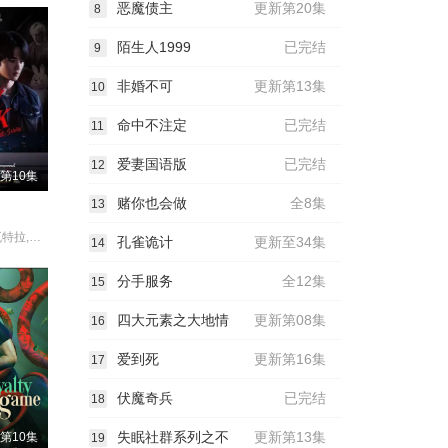
恶魔债主
更新第20集
8
陌生人1999
已完结
9
非婚不可
更新第13集
10
命中不注定
已完结
11
爱妻国语版
已完结
12
第10集
赌你也会做
全8集
13
塔纳瓦·辛纳瓦特拉,帕拉米·缇斯达龙,查卡蒙·瑟颂维塔亚,Min·Thanakorn·Wichanukhor,Toptap·Jarukit·Kaewmoonrueang,Khunnote·Jirapat·Uttamanan
孔雀诡计
更新至34集
14
分手服务
全12集
15
四大元素之大地情
更新第08集
16
爱到死
更新第16集
17
伏魔奇兵
已完结
18
失眠社群系列之不
更新第13集
第10集
19