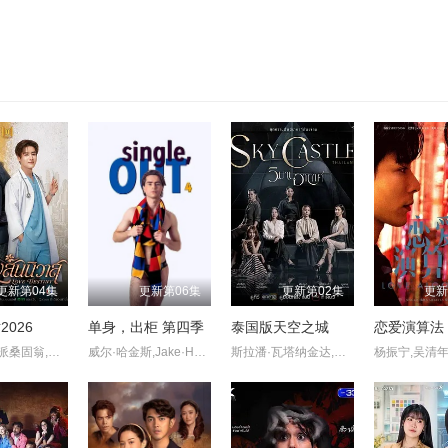
更新第04集
更新第06集
更新第02集
更新
026
单身，出柜 第四季
泰国版天空之城
恋爱演算法
瓦奇拉维·派桑固翁,塔纳朋·乌辛萨
威尔·哈金斯,Jake·Hyde,Steven·Christou
斯拉潘·瓦塔纳金达,玛娜莎楠·潘叻翁固,布莎甘·丹迪帕纳,拼塔安·阿孔萨妮,凯塞利亚·麦克托什,Sujira·Arunpipat