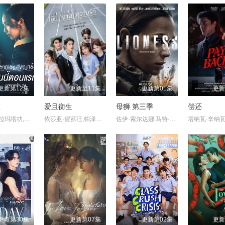
更新第12集
更新至11集
更新第01集
更新
垒
爱且衡生
母狮 第三季
偿还
翁莎功·波拉玛塔功,安雅琳·堤拉塔南帕,阿萍雅·萨库尔加伦苏
依莎亚·贺苏汪,帕泽功·布莎娜瓦迪,帕努瓦·普利马尼楠,普莉玛·邦查伦,苏帕蓬·尤多坎扎纳,Peterpan·Tadsapon·Wiwitawan
佐伊·索尔达娜,马特·杰拉德,摩根·弗里曼,伊恩·鲍汉,奥斯汀·赫伯特,妮可·基德曼,迈克尔·凯利,杰克·迪米奇,拉莫尼卡·加勒特,珍尼希斯·罗德里格兹,吉尔·瓦格纳,萨德·拉金比尔,戴夫·安纳布尔,詹姆斯·乔丹,蕾斯拉·德·奥利维拉,伊丽萨维塔·奈莱丁,斯蒂芬妮·努尔,汉娜·洛夫·拉尼尔,塞莱斯蒂娜·哈里斯,阿森·格里戈罗夫
更新第30集
更新第07集
更新第02集
更新