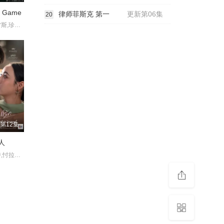
y Game
律师菲斯克 第一
更新第06集
20
杰里科·罗萨雷斯,珍妮·古铁雷斯,卡米娜·维拉罗尔
第12集
人
路易斯·斯科特,忖拉透·倥音涌,莫妲·娜琳叻,素塔缇·乌缇彩帕蒂,提拉蓬·辽拉翁,汕佩奇·库纳康