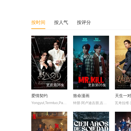
按时间
按人气
按评分
更新第06集
更新第05集
爱情契约
致命漫画
天生一对2
Yongyut,Termtuo,Pasakorn,Sanrattana
钟朋·阿卢迪吉朋,吉拉瓦·苏提瓦尼沙克,提拉得·威提帕尼