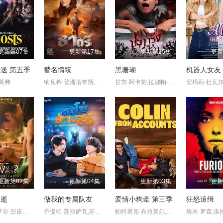
更新第07集
更新第17集
更新第25集
更新
送 第五季
替名情臻
黑珊瑚
机器人女友
莱弗
纳瓦希·普潘塔奇斯,耶娜·萨拉斯,塔拉·提帕,威拉卡尼·坎瓦塔纳固,莎兰娅·君帕缇,普莉玛·邦查伦,维拉甘·瓦塔纳坤,Wiranakarn,Wattanakun
甘东·阿卡赞,拉娜帕·翁塔娜特,莫拉克·桑塔维,塔纳功·陂沙亚侬,玛妮娜·甘姆雯,帕拉查功·皮亚萨库乔,周·艮欧若戈·塔潘努特,松希·努诺卡空希,缓乐莉·格隆格侬,温拿·圭毕达,迪·威威迪·巴沃隆凯拉霆卡州恩
更新第07集
更新第04集
更新第03集
更新
消逝
做我的专属队友
爱情小狗牵 第三季
狂怒追缉
查缇夏索罗尔·彭皮邦,LHONGCHANG,ATIP,KORSINKA
乔提帕·苏拉萨瓦,苏拉德·皮凌瓦,查卢彭·提坤朋提拉翁,拉差塔·皮澈肖特,瓦拉提普·基迪派山,纳缇萨勘·差洛特,贲·奔伽铭·格伦威尔,Jay·Sorathon·Chaloemlapsombut
帕特里克·布拉莫尔,哈丽特·戴尔