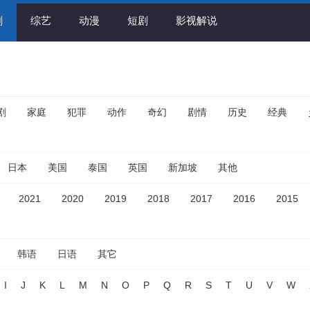
剧
综艺
动漫
短剧
影视解说
剧
家庭
犯罪
动作
奇幻
剧情
历史
经典
日本
美国
泰国
英国
新加坡
其他
2021
2020
2019
2018
2017
2016
2015
韩语
日语
其它
I
J
K
L
M
N
O
P
Q
R
S
T
U
V
W