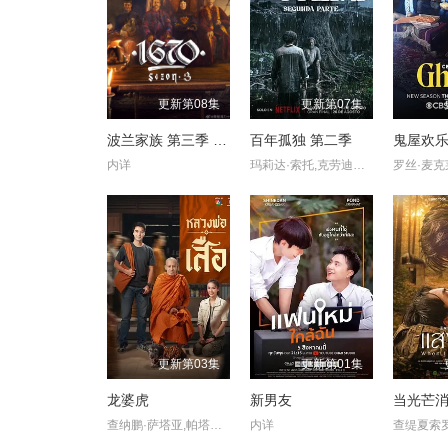
更新第08集
更新第07集
波兰家族 第三季 1670
百年孤独 第二季
鬼屋欢乐
内详
玛莉达·索托,克劳迪奥·卡塔诺,罗兰·索菲亚,阿基玛,维尼亚·马查多,赫苏斯-雷耶斯,戴里斯·范·格里肯,Rubén·Alberto·Prado·Restrepo,Rashed·Estefenn,安立奎·波维达,路易斯·费尔南多·吉尔,安吉拉·杜阿尔特,Cecilia·Ramírez,Leonardo·Aldana·De·Hoyos,Johanna·Angulo
罗丝·麦克
更新第03集
更新第01集
龙婆虎
新男友
当光芒
查纳鹏·萨塔亚,帕塔查雅·平莎莫,维察亚蓬·亚姆萨德,Tide·Ekkapun·Bunluerit,Thanutsaluk·Hudson,Ndol·Knin
内详