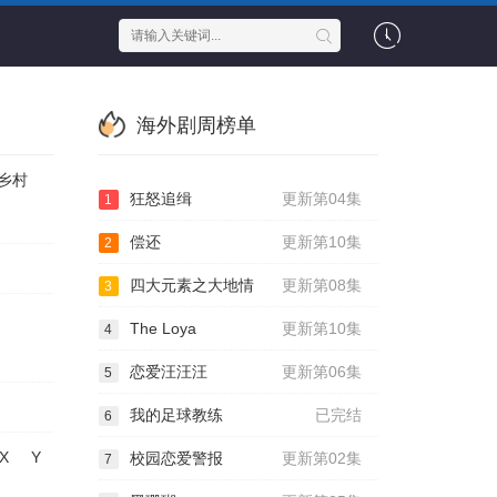
海外剧周榜单
乡村
狂怒追缉
更新第04集
1
偿还
更新第10集
2
四大元素之大地情
更新第08集
3
The Loya
更新第10集
4
恋爱汪汪汪
更新第06集
5
我的足球教练
已完结
6
X
Y
校园恋爱警报
更新第02集
7