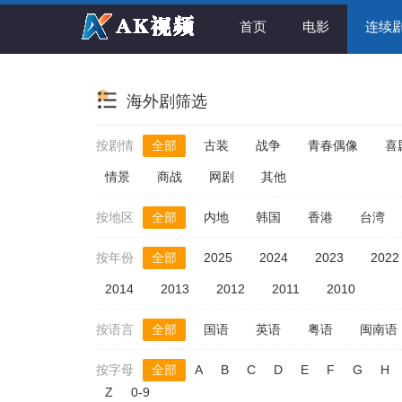
首页
电影
连续
海外剧筛选
按剧情
全部
古装
战争
青春偶像
喜
情景
商战
网剧
其他
按地区
全部
内地
韩国
香港
台湾
按年份
全部
2025
2024
2023
2022
2014
2013
2012
2011
2010
按语言
全部
国语
英语
粤语
闽南语
按字母
全部
A
B
C
D
E
F
G
H
Z
0-9