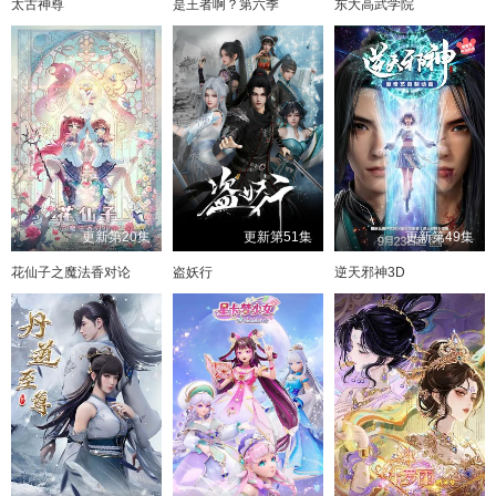
太古神尊
是王者啊？第六季
东大高武学院
更新第20集
更新第51集
更新第49集
花仙子之魔法香对论
盗妖行
逆天邪神3D