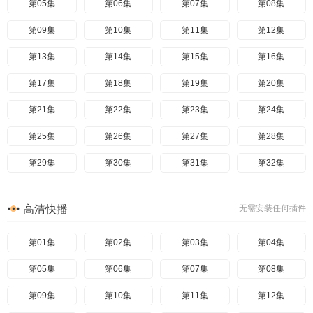
第05集
第06集
第07集
第08集
第09集
第10集
第11集
第12集
第13集
第14集
第15集
第16集
第17集
第18集
第19集
第20集
第21集
第22集
第23集
第24集
第25集
第26集
第27集
第28集
第29集
第30集
第31集
第32集
第33集
第34集
第35集
第36集
高清快播
无需安装任何插件
第37集
第38集
第39集
第40集
第41集
第01集
第42集
第02集
第43集
第03集
第44集
第04集
第45集
第05集
第46集
第06集
第47集
第07集
第48集
第08集
第49集
第09集
第50集
第10集
第51集
第11集
第52集
第12集