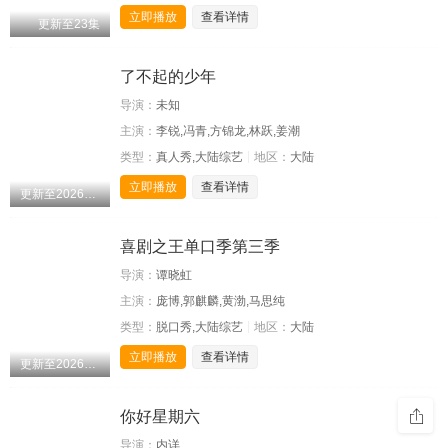
立即播放
查看详情
更新至23集
了不起的少年
导演：
未知
主演：
李锐,冯青,方锦龙,林跃,姜潮
类型：
真人秀,大陆综艺
地区：
大陆
立即播放
查看详情
更新至20260809期
喜剧之王单口季第三季
导演：
谭晓虹
主演：
庞博,郭麒麟,黄渤,马思纯
类型：
脱口秀,大陆综艺
地区：
大陆
立即播放
查看详情
更新至20260809期
你好星期六
导演：
内详