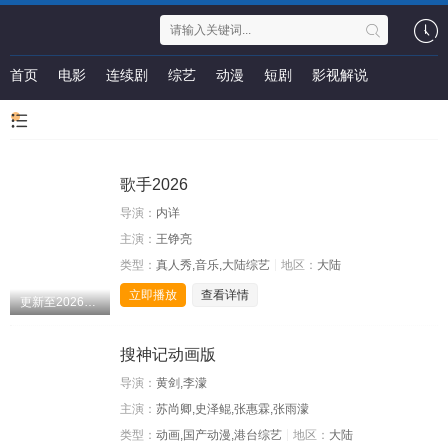
首页
电影
连续剧
综艺
动漫
短剧
影视解说
歌手2026
导演：
内详
主演：
王铮亮
类型：
真人秀,音乐,大陆综艺
地区：
大陆
立即播放
查看详情
更新至20260808期
搜神记动画版
导演：
黄剑,李濛
主演：
苏尚卿,史泽鲲,张惠霖,张雨濛
类型：
动画,国产动漫,港台综艺
地区：
大陆