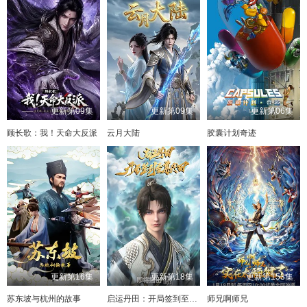
更新第09集
更新第09集
更新第06集
顾长歌：我！天命大反派
云月大陆
胶囊计划奇迹
更新第16集
更新第18集
更新第153集
苏东坡与杭州的故事
启运丹田：开局签到至尊丹田
师兄啊师兄