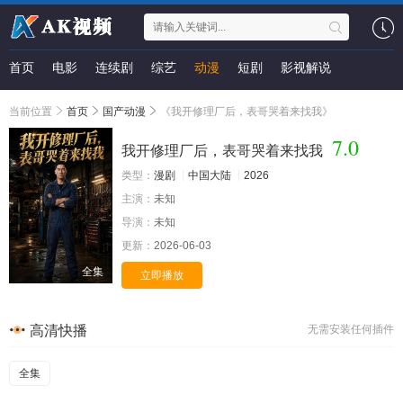
首页
电影
连续剧
综艺
动漫
短剧
影视解说
当前位置
首页
国产动漫
《我开修理厂后，表哥哭着来找我》
7.0
我开修理厂后，表哥哭着来找我
类型：
漫剧
中国大陆
2026
主演：
未知
导演：
未知
更新：
2026-06-03
全集
立即播放
高清快播
无需安装任何插件
全集