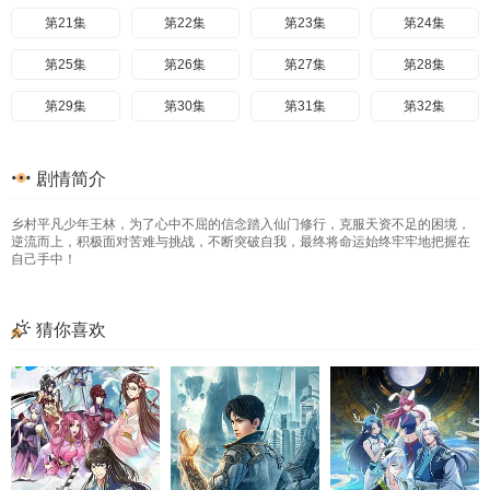
第101集
第61集
第21集
第102集
第62集
第22集
第103集
第63集
第23集
第104集
第64集
第24集
第105集
第65集
第25集
第106集
第66集
第26集
第107集
第67集
第27集
第108集
第68集
第28集
第109集
第69集
第29集
第110集
第70集
第30集
第111集
第71集
第31集
第112集
第72集
第32集
第113集
第73集
第33集
第114集
第74集
第34集
第115集
第75集
第35集
第116集
第76集
第36集
剧情简介
第117集
第77集
第37集
第118集
第78集
第38集
第119集
第79集
第39集
第120集
第80集
第40集
乡村平凡少年王林，为了心中不屈的信念踏入仙门修行，克服天资不足的困境，
第121集
第81集
第41集
第122集
第82集
第42集
第123集
第83集
第43集
第124集
第84集
第44集
逆流而上，积极面对苦难与挑战，不断突破自我，最终将命运始终牢牢地把握在
自己手中！
第125集
第85集
第45集
第86集
第46集
第87集
第47集
第88集
第48集
第89集
第49集
第90集
第50集
第91集
第51集
第92集
第52集
猜你喜欢
第93集
第53集
第94集
第54集
第95集
第55集
第96集
第56集
第97集
第57集
第98集
第58集
第99集
第59集
第100集
第60集
第101集
第61集
第102集
第62集
第103集
第63集
第104集
第64集
第105集
第65集
第106集
第66集
第107集
第67集
第108集
第68集