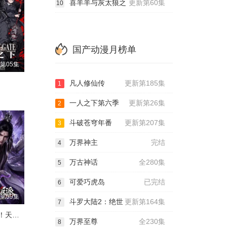
喜羊羊与灰太狼之
更新第60集
10
国产动漫月榜单
第05集
凡人修仙传
更新第185集
1
一人之下第六季
更新第26集
2
斗破苍穹年番
更新第207集
3
万界神主
完结
4
万古神话
全280集
5
可爱巧虎岛
已完结
6
第09集
斗罗大陆2：绝世
更新第164集
7
顾长歌：我！天命大反派
万界至尊
全230集
8