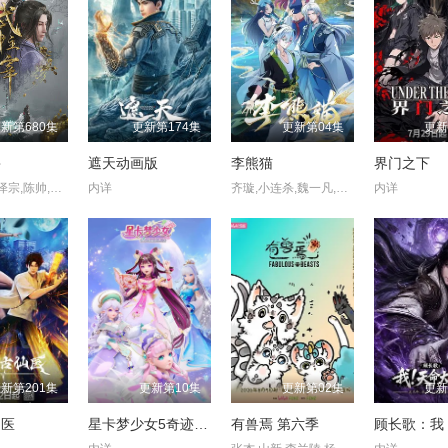
新第680集
更新第174集
更新第04集
更新
宰
遮天动画版
李熊猫
界门之下
许子尧,唐泽宗,陈帅,吴凡
内详
齐璇,小连杀,魏一凡,朱祎,夜叉,张恩泽,路扬,图特哈蒙
内详
新第201集
更新第10集
更新第02集
更新
仙医
星卡梦少女5奇迹绽放
有兽焉 第六季