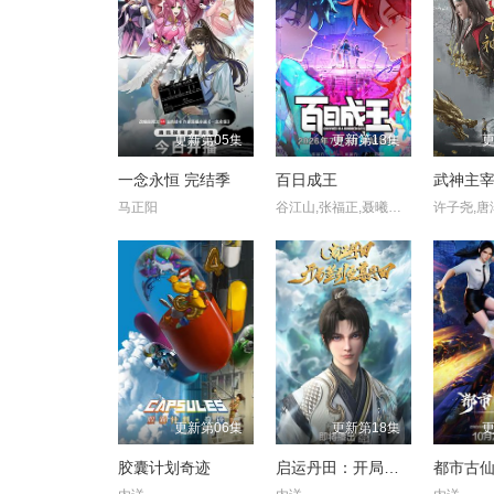
更新第05集
更新第13集
更
一念永恒 完结季
百日成王
武神主
马正阳
谷江山,张福正,聂曦映,李楠,姜贺,赵熠彤,若瑾
更新第06集
更新第18集
更
胶囊计划奇迹
启运丹田：开局签到至尊丹田
都市古