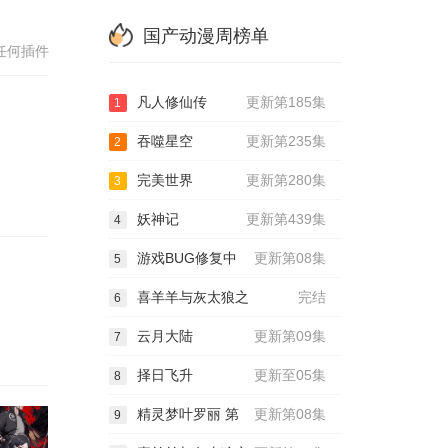
国产动漫周榜单
任何插件
凡人修仙传
更新第185集
1
吞噬星空
更新第235集
2
完美世界
更新第280集
3
妖神记
更新第439集
4
游戏BUG修复中
更新第08集
5
喜羊羊与灰太狼之
完结
6
云月大陆
更新第09集
7
择日飞升
更新至05集
8
精灵梦叶罗丽 第
更新第08集
9