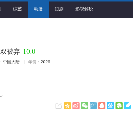
剧
综艺
动漫
短剧
影视解说
》
10.0
双双被弃
：
中国大陆
年份：
2026