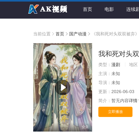
首页
电影
连续
当前位置
首页
国产动漫
《我和死对头双双被弃
我和死对头
类型：
漫剧
地区
主演：
未知
导演：
未知
更新：
2026-06-03
简介：
暂无内容
详情
立即播放
全集