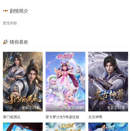
剧情简介
暂无内容
猜你喜欢
更新至15集
更新至14集
更新至07集
掌门低调点
星卡梦少女5奇迹绽放
太古神尊