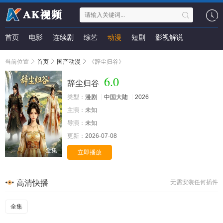
首页
电影
连续剧
综艺
动漫
短剧
影视解说
当前位置
首页
国产动漫
《辞尘归谷》
6.0
辞尘归谷
类型：
漫剧
中国大陆
2026
主演：
未知
导演：
未知
更新：
2026-07-08
全集
立即播放
高清快播
无需安装任何插件
全集