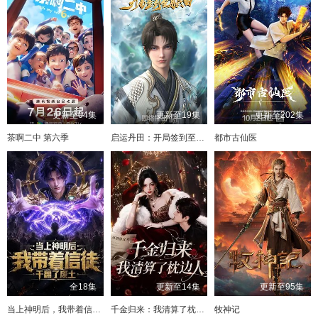
更新至04集
更新至19集
更新至202集
茶啊二中 第六季
启运丹田：开局签到至尊丹田
都市古仙医
全18集
更新至14集
更新至95集
当上神明后，我带着信徒干翻了废土
千金归来：我清算了枕边人
牧神记