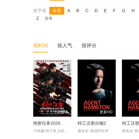
按字母
全部
A
B
C
D
E
F
G
H
Z
0-9
按时间
按人气
按评分
HD国语
更新HD
绝密任务2026
特工汉密尔顿2
特工汉密
卢靖姗,明子煜,刘屹宸,喻亢,蒋璐霞,周惠林,陶慧敏,张溯哲,高曙光,曹操,屈菁菁,余文乐,于晓光,于文文,朱庭辰,褚旭,王若麟,常丹丹,叶彤,亮月儿,尚馨,朱烁燃,潘羞月,王飞斐,金丽慧子,凡尼达·宾蒂·伊姆兰,杰布,Keno
雅各布·奥福特布罗
雅各布·