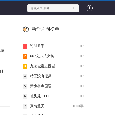
动作片周榜单
逆时杀手
HD
1
儿童
007之八爪女英
HD
2
九龙城寨之围城
HD
3
利
特工没有假期
HD
4
新少林寺国语
HD
5
地头龙1990
HD
6
豪情盖天
HD中字
7