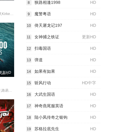
狭路相逢1998
HD
8
魔警粤语
HD
Tim,Hatch,Jeff,Kirkendall,Titus,Himmelberger
9
倚天屠龙记197
HD
10
女神捕之铁证
更新HD
11
扫毒国语
HD
12
弹道
HD
13
如果有如果
HD
14
更新HD
斩风行动
HD中字
15
弗雷德里克·劳,路易斯·霍夫曼,科琳娜·哈弗奇,玛丽亚·德拉格斯,弗朗卡·波滕特,卡蒂娅·里曼,奥米德·墨玛,乌尔里希·马特斯,赫伯特·克瑙普,Frank·Plasberg,玛拉·昂德,埃莱奥诺拉·罗曼迪尼,路易莎-塞利娜·加弗龙,Merlin·von·Garnier,Katharina·Stark,Trevor·Magaya,Kathy·Etoa,Felice,Saibon·Wang,Joone·Dankou
大武生国语
HD
16
神奇燕尾服英语
HD
17
陆小凤传奇之银钩
HD
18
苏格拉底先生
HD
19