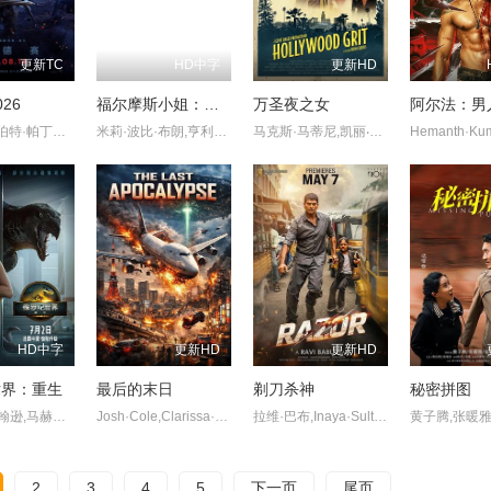
更新TC
HD中字
更新HD
26
福尔摩斯小姐：伦敦厄运
万圣夜之女
李威尹,罗伯特·帕丁森,露皮塔·尼永奥,杰西·加西亚,乔·博恩瑟,科里·霍金斯,查理兹·塞隆,希米什·帕特尔,约翰·雷吉扎莫,安妮·海瑟薇,吉米·冈萨雷斯,赞达亚,汤姆·霍兰德,瑞恩·赫斯特,柯斯莫·贾维斯,萨曼莎·莫顿,马特·达蒙,尼克·塔拉贝,米娅·高斯,比尔·欧文,本·萨弗迪,特拉维斯·斯科特,Elliot,Page
米莉·波比·布朗,亨利·卡维尔,大卫·休里斯,路易斯·帕特里奇,苏珊·沃卡曼,阿迪勒·阿赫塔尔,莎伦·邓肯-布鲁斯特,海伦娜·伯翰·卡特,希米什·帕特尔,汉娜·多德,艾比·赫恩,罗伊辛·莫纳汉,加布里埃尔·蒂尔尼,Catriona,Chandler,大卫·维斯特海德,蒂姆·迈克穆兰,瑟拉娜·苏玲·布利斯,Tony,Lucken,Christopher,Saul,布拉姆德奥·香农·拉玛那,卡里什马·纳维卡,伊丽莎白·希尔,Nick,Raggett,马克·弗莱施曼,Charlotte,Robinson,拉姆赞
马克斯·马蒂尼,凯丽‧考恩,琳达·珀儿
HD中字
更新HD
更新HD
世界：重生
最后的末日
剃刀杀神
秘密拼图
斯嘉丽·约翰逊,马赫沙拉·阿里,乔纳森·贝利,鲁伯特·弗兰德,艾德·斯克林,曼努埃尔·加西亚-鲁尔福,卢娜·布雷斯,奥德丽娜·米兰达,大卫·伊亚科诺,贝希尔·西尔万,菲莉皮娜·维莱芝,妮娅姆·芬利,亚当·洛克斯利,迪伦·比克尔
Josh·Cole,Clarissa·Cozzoni,Seiya·Matsudo,Kreesha·Turner
拉维·巴布,Inaya·Sultana
2
3
4
5
下一页
尾页