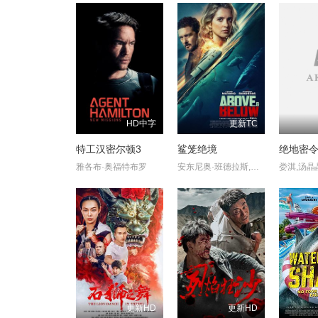
HD中字
更新TC
特工汉密尔顿3
鲨笼绝境
绝地密
雅各布·奥福特布罗
安东尼奥·班德拉斯,路易·曼迪勒,劳拉·马兰洛,蒂莫西·V·墨菲,耶斯·利奥丹,克里斯蒂娜·奥乔亚,拉米罗·阿隆索,瑞安·伯特罗奇,迭戈·利纳斯,罗德里戈·波伊松,马里奥·塔东,唐查·泰南
娄淇,汤晶
更新HD
更新HD