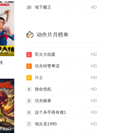
地下赌王
HD
20
动作片月榜单
更新HD
军火大劫案
HD
1
侠
功夫特警粤语
HD
2
斗士
HD
3
致命危机
HD
4
功夫猴拳
HD
5
这个杀手将有难1
HD
6
地头龙1990
HD
7
更新HD