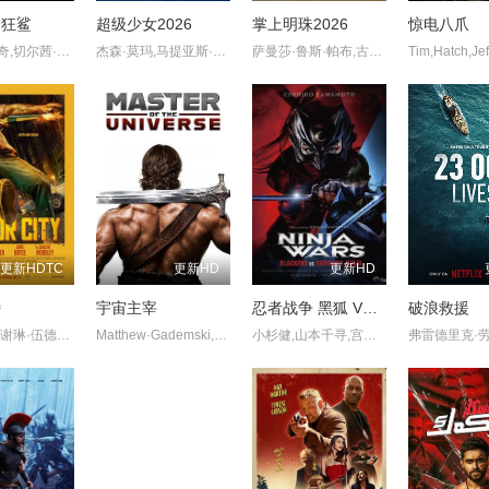
园狂鲨
超级少女2026
掌上明珠2026
惊电八爪
大卫·乔卡奇,切尔茜·吉尔森,Matthew,Dame,Kacie,Patricia,Michael,Shaun,Sandy,Snow,Feng,Hector,Becerra,Brigdon,York,罗布·尤班克斯,Camilla,Bastos,Brady,Leonard,Shannon,Eugene,Carroll,Giovanna,McMaster,Matthew,Norman,Teddy,Pryor
杰森·莫玛,马提亚斯·修奈尔,艾米丽·比查姆,大卫·科伦斯韦,威尔·柯班,米莉·阿尔柯克,爱丽丝·休金,迪尔梅德·默塔,大卫·克朗姆霍茨,费迪南德·金斯利,伊芙·雷德利
萨曼莎·鲁斯·帕布,古山·德瓦亚,Gautami,Diganth
更新HDTC
更新HD
更新HD
峙
宇宙主宰
忍者战争 黑狐 VS 将军乃忍者
破浪救援
本·福斯特,谢琳·伍德蕾,阿兰·里奇森,巴勃罗·施瑞博尔,拉斐尔·塞布里恩,本·麦肯锡,多米尼克·博加特,米斯特·菲茨杰拉德,丹尼斯·法尼,奥列格·亚历山大罗维奇,莱昂内尔·博伊斯,汤姆·约翰逊,阿马尔·查达-帕特尔,斯科特·沃格尔,伊万·阿马罗·布隆,鲍勃·莱斯扎克,彼得·爱泼斯坦
Matthew·Gademski,摩根·弗拉纳根,Jay·F.·Krymis
小杉健,山本千寻,宫原华音,水野美纪,桃月梨子