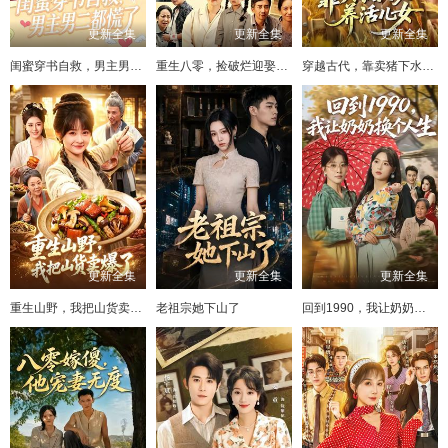
更新全集
更新全集
更新全集
闺蜜穿书自救，男主男二都慌了
重生八零，捡破烂迎娶白富美
穿越古代，靠卖猪下水养活儿女
更新全集
更新全集
更新全集
重生山野，我把山货卖爆了
老祖宗她下山了
回到1990，我让奶奶换个人生