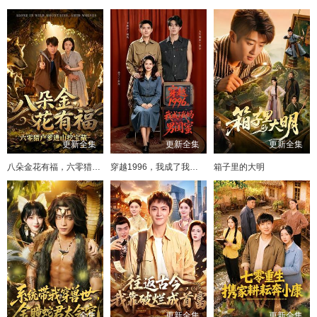
更新全集
更新全集
更新全集
八朵金花有福，六零猎户爹进山挖宝藏
穿越1996，我成了我妈男闺蜜
箱子里的大明
全集
更新全集
更新全集