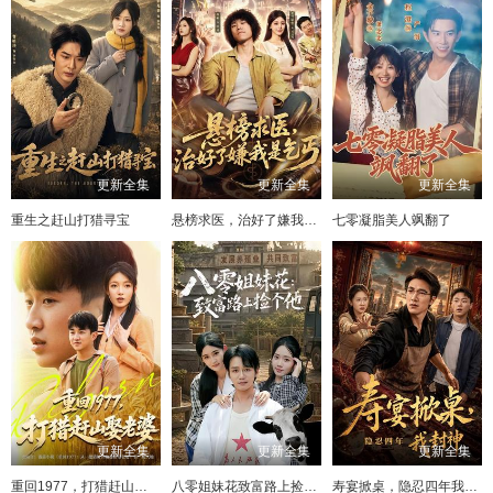
更新全集
更新全集
更新全集
重生之赶山打猎寻宝
悬榜求医，治好了嫌我是乞丐
七零凝脂美人飒翻了
更新全集
更新全集
更新全集
重回1977，打猎赶山娶老婆
八零姐妹花致富路上捡个他
寿宴掀桌，隐忍四年我封神