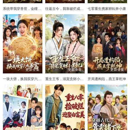
系统带我穿兽世，金瞳蛇君太会宠
往返古今，我靠破烂成首富
七零重生携家耕耘奔小康
更新全集
更新全集
更新全集
一块大饼，换我双穿六九暴富
重生王爷，溺宠贪财小王妃
开局遭构陷，燕王掌乾坤