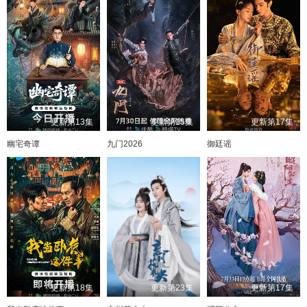
更新第13集
更新第15集
更新第17集
幽宅奇谭
九门2026
御廷谣
更新第18集
更新第23集
更新第17集