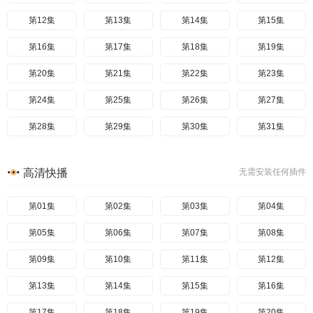
第12集
第13集
第14集
第15集
第16集
第17集
第18集
第19集
第20集
第21集
第22集
第23集
第24集
第25集
第26集
第27集
第28集
第29集
第30集
第31集
第32集
第33集
第34集
第35集
高清快播
无需安装任何插件
第36集
第37集
第38集
第39集
第40集
第01集
第02集
第03集
第04集
第05集
第06集
第07集
第08集
第09集
第10集
第11集
第12集
第13集
第14集
第15集
第16集
第17集
第18集
第19集
第20集