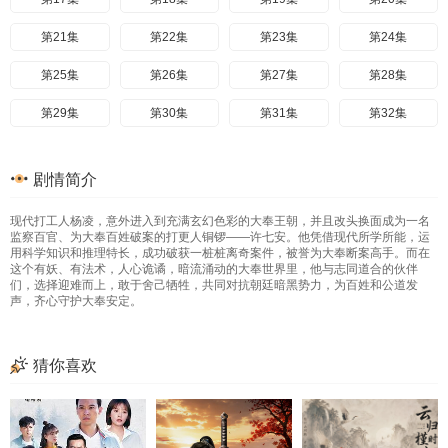
第21集
第22集
第23集
第24集
第25集
第26集
第27集
第28集
第29集
第30集
第31集
第32集
第33集
第34集
第35集
第36集
剧情简介
第37集
第38集
第39集
第40集
现代打工人杨凌，意外进入到充满玄幻色彩的大奉王朝，并且改头换面成为一名
监察百官、为大奉百姓破案的打更人铜锣——许七安。他凭借现代所学所能，运
用科学知识和推理特长，成功破获一桩桩离奇案件，被誉为大奉断案高手。而在
这个有妖、有法术，人心诡谲，暗流涌动的大奉世界里，他与志同道合的伙伴
们，选择迎难而上，敢于舍己牺牲，共同对抗朝廷暗黑势力，为百姓和公道发
声，齐心守护大奉安定。
猜你喜欢