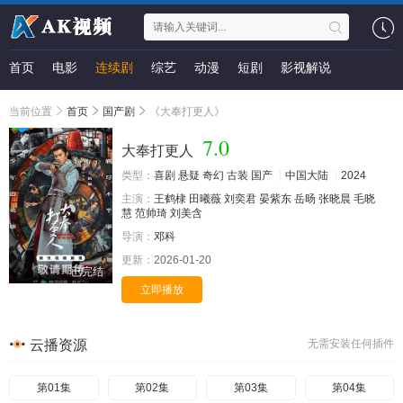
首页
电影
连续剧
综艺
动漫
短剧
影视解说
当前位置
首页
国产剧
《大奉打更人》
7.0
大奉打更人
类型：
喜剧
悬疑
奇幻
古装
国产
中国大陆
2024
主演：
王鹤棣
田曦薇
刘奕君
晏紫东
岳旸
张晓晨
毛晓
慧
范帅琦
刘美含
导演：
邓科
更新：
2026-01-20
已完结
立即播放
云播资源
无需安装任何插件
第01集
第02集
第03集
第04集