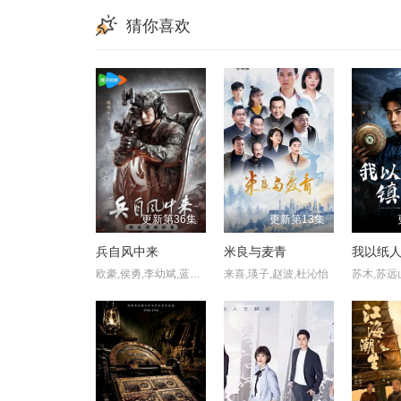
猜你喜欢
更新第36集
更新第13集
兵自风中来
米良与麦青
我以纸
欧豪,侯勇,李幼斌,蓝盈莹,周德华,丁勇岱,徐洪浩,刘奕君,关亚军,史兰芽,赵荀,夏侯镔,费鲤齐,张进,王春宇,杨舒,阮巨,陈启杰,赵长洲,陈方舟,谢心,傅程鹏,于景骁,吴岳阳
来喜,瑛子,赵波,杜沁怡
苏木,苏远