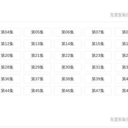
无需安装
第04集
第05集
第06集
第07集
第
第12集
第13集
第14集
第15集
第
第20集
第21集
第22集
第23集
第
第28集
第29集
第30集
第31集
第
第36集
第37集
第38集
第39集
第
第44集
第45集
第46集
第47集
第
无需安装