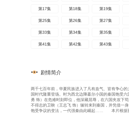
第17集
第18集
第19集
第25集
第26集
第27集
第33集
第34集
第35集
第41集
第42集
第43集
剧情简介
两千七百年前，华夏民族进入了凡有血气、皆有争心的
国时代隆重登场。时为西北边陲蕞尔小国的秦国饱受六
勇 饰）在危难时刻即位，他深藏屈辱，在六国夹攻下
不得志的卫鞅（王志飞 饰）辗转来到秦国，并凭借一
饱受争议的变法，一代强秦由此崛起…… 本片根据