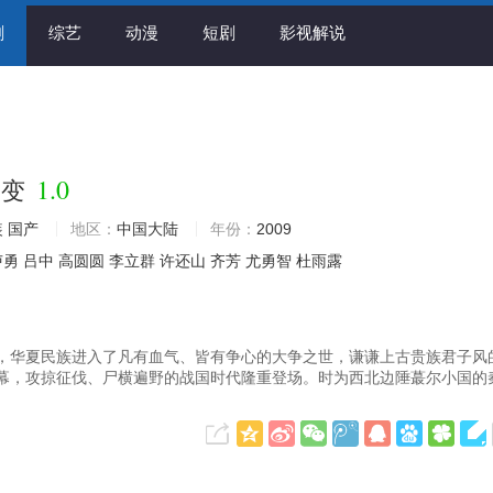
剧
综艺
动漫
短剧
影视解说
1.0
裂变
装
国产
地区：
中国大陆
年份：
2009
卢勇
吕中
高圆圆
李立群
许还山
齐芳
尤勇智
杜雨露
，华夏民族进入了凡有血气、皆有争心的大争之世，谦谦上古贵族君子风
幕，攻掠征伐、尸横遍野的战国时代隆重登场。时为西北边陲蕞尔小国的