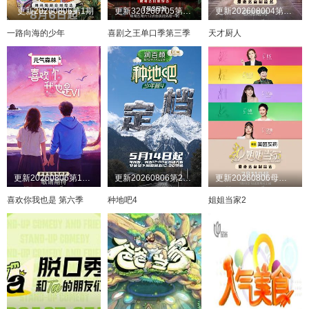
更新20260806第1期
更新320260705第1期加更
更新202608004第8期吃播直拍
一路向海的少年
喜剧之王单口季第三季
天才厨人
更新20260806第10期三
更新20260806第25期上
更新20260806母带2第4期下
喜欢你我也是 第六季
种地吧4
姐姐当家2