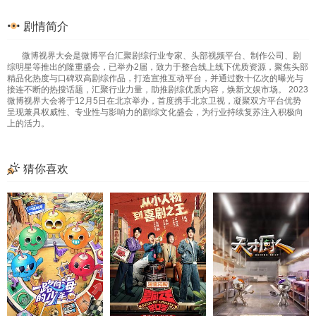
剧情简介
微博视界大会是微博平台汇聚剧综行业专家、头部视频平台、制作公司、剧
综明星等推出的隆重盛会，已举办2届，致力于整合线上线下优质资源，聚焦头部
精品化热度与口碑双高剧综作品，打造宣推互动平台，并通过数十亿次的曝光与
接连不断的热搜话题，汇聚行业力量，助推剧综优质内容，焕新文娱市场。 2023
微博视界大会将于12月5日在北京举办，首度携手北京卫视，凝聚双方平台优势
呈现兼具权威性、专业性与影响力的剧综文化盛会，为行业持续复苏注入积极向
上的活力。
猜你喜欢