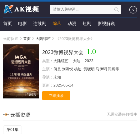
首页
电影
连续剧
综艺
动漫
短剧
影视解说
当前位置
首页
大陆综艺
《2023微博视界大会》
1.0
2023微博视界大会
类型：
大陆综艺
大陆
2023
主演：
何炅
刘洪悦
杨迪
:黄晓明
马伊琍
闫妮等
导演：
未知
更新：
2025-05-14
已完结
立即播放
云播资源
无需安装任何插件
第01集