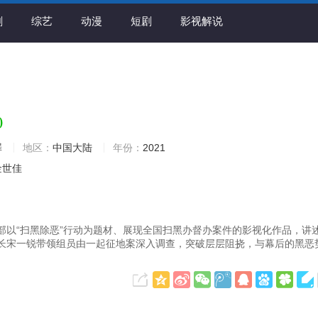
剧
综艺
动漫
短剧
影视解说
0
罪
地区：
中国大陆
年份：
2021
金世佳
部以“扫黑除恶”行动为题材、展现全国扫黑办督办案件的影视化作品，讲
长宋一锐带领组员由一起征地案深入调查，突破层层阻挠，与幕后的黑恶