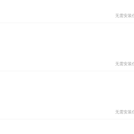
无需安装
无需安装
无需安装