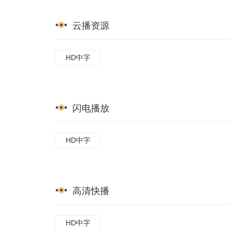
云播资源
HD中字
闪电播放
HD中字
高清快播
HD中字