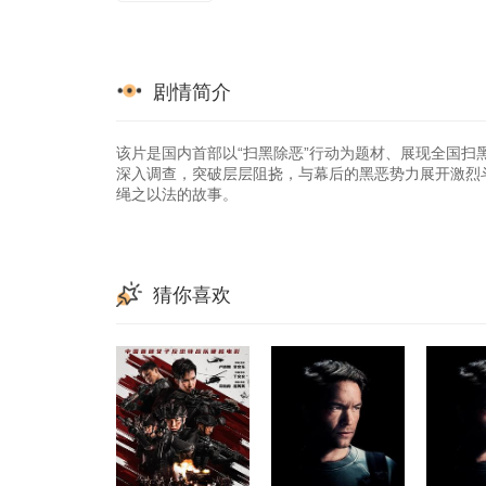
剧情简介
该片是国内首部以“扫黑除恶”行动为题材、展现全国
深入调查，突破层层阻挠，与幕后的黑恶势力展开激烈
绳之以法的故事。
猜你喜欢