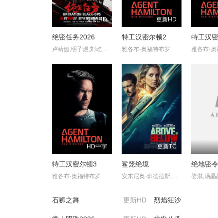
更新HD
更新HD
绝密任务2026
特工汉密尔顿2
特工汉密
卢靖姗,明子煜,刘屹宸,喻亢,蒋璐霞,周惠林,陶慧敏,张溯哲,高曙光,曹操,屈菁菁,余文乐,于晓光,于文文,朱庭辰,褚旭,王若麟,常丹丹,叶彤,亮月儿,尚馨,朱烁燃,潘羞月,王飞斐,金丽慧子,凡尼达·宾蒂·伊姆兰,杰布,Keno
雅各布·奥福特布罗
雅各布·
HD中字
更新TC
特工汉密尔顿3
鲨笼绝境
绝地密
雅各布·奥福特布罗
安东尼奥·班德拉斯,路易·曼迪勒,劳拉·马兰洛,蒂莫西·V·墨菲,耶斯·利奥丹,克里斯蒂娜·奥乔亚,拉米罗·阿隆索,瑞安·伯特罗奇,迭戈·利纳斯,罗德里戈·波伊松,马里奥·塔东,唐查·泰南
娄淇,汤晶
石狮之舞
更新HD
烈焰狂沙