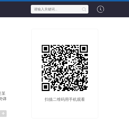
述某
势
详
扫描二维码用手机观看