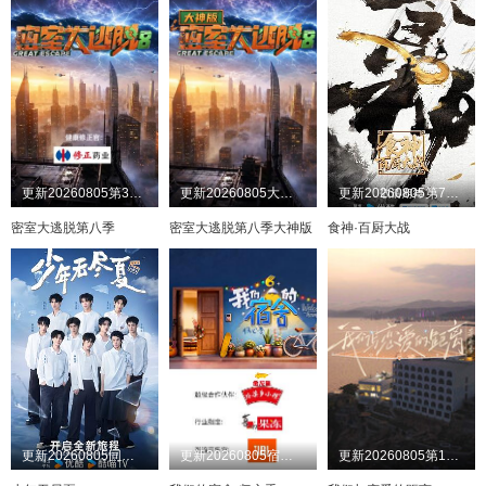
更新20260805第3期：公馆离情Ⅰ上
更新20260805大神版第3期：密神团飙戏圆谎二
更新20260805第7期上
密室大逃脱第八季
密室大逃脱第八季大神版
食神·百厨大战
更新20260805同学录
更新20260805宿舍不熄灯第11期
更新20260805第10期