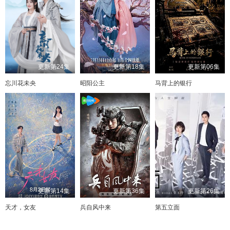
更新第24集
更新第18集
更新第06集
忘川花未央
昭阳公主
马背上的银行
更新第14集
更新第36集
更新第26集
天才，女友
兵自风中来
第五立面