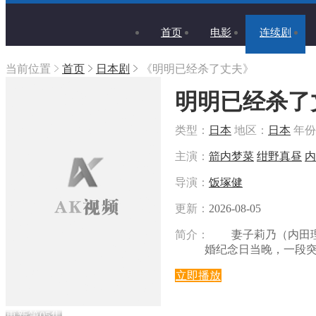
首页
电影
连续剧
当前位置
首页
日本剧
《明明已经杀了丈夫》
明明已经杀了
类型：
日本
地区：
日本
年份
主演：
箭内梦菜
绀野真昼
内
导演：
饭塚健
更新：
2026-08-05
简介：
妻子莉乃（内田理央
婚纪念日当晚，一段
立即播放
更新第05集