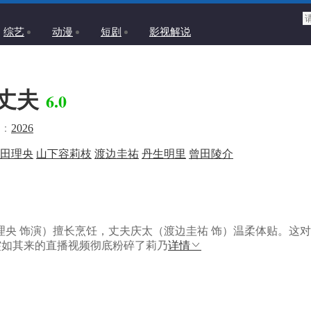
综艺
动漫
短剧
影视解说
丈夫
6.0
：
2026
田理央
山下容莉枝
渡边圭祐
丹生明里
曾田陵介
 饰演）擅长烹饪，丈夫庆太（渡边圭祐 饰）温柔体贴。这对
突如其来的直播视频彻底粉碎了莉乃
详情