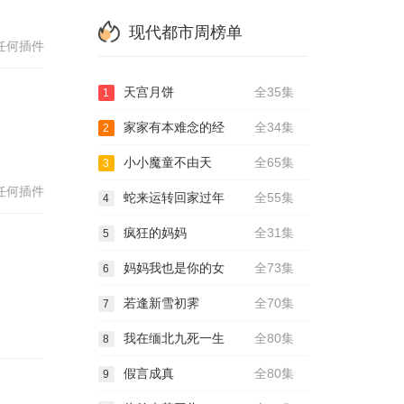
现代都市周榜单
任何插件
天宫月饼
全35集
1
家家有本难念的经
全34集
2
小小魔童不由天
全65集
3
任何插件
蛇来运转回家过年
全55集
4
疯狂的妈妈
全31集
5
妈妈我也是你的女
全73集
6
若逢新雪初霁
全70集
7
我在缅北九死一生
全80集
8
假言成真
全80集
9