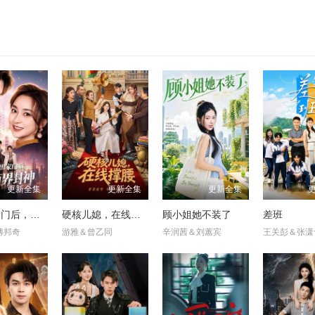
更新全集
更新全集
更新全集
被逐出家门后，她商界封神
硬核儿媳，在线撑腰
顾小姐她不装了
差班
傅邦奇
游雅＆曾乙同
辛润茜＆刘蕙宾
王关彭＆张潇