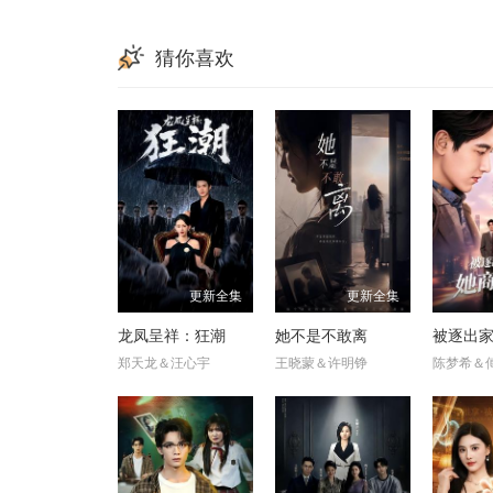
猜你喜欢
更新全集
更新全集
龙凤呈祥：狂潮
她不是不敢离
郑天龙＆汪心宇
王晓蒙＆许明铮
陈梦希＆