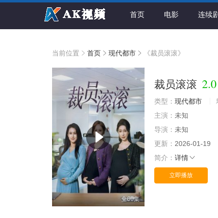
首页
电影
连续
当前位置
首页
现代都市
《裁员滚滚》
2.0
裁员滚滚
类型：
现代都市
主演：
未知
导演：
未知
更新：
2026-01-19
简介：
详情
立即播放
全60集