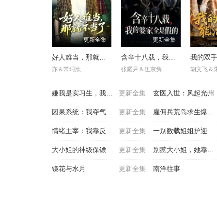
更新全集
更新全集
好人难当，那就不当了
含辛十八载，我的婆家全是假的
我的双
亦＆常珂欣
张耀尹＆伍京隽
胡文飞＆
嫌我是实习生，我亮出老板
更新全集
玄医入世：风起光州
因果系统：我夺气运救苍生
更新全集
雇佣兵荒岛求生爆火出圈第
情绪主宰：我靠反转人生封
更新全集
一别数载姐姐护迎殿主回归
大小姐的神级保镖
更新全集
别惹大小姐，她靠山是哮天
镜花与水月
更新全集
南洋往事