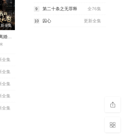
第二十条之无罪释
全76集
9
囚心
更新全集
10
更新全集
前妻送我的离婚大礼包
米
新全集
新全集
新全集
新全集
新全集