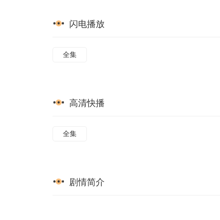
闪电播放
全集
高清快播
全集
剧情简介