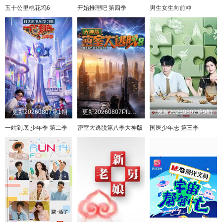
五十公里桃花坞6
开始推理吧 第四季
男生女生向前冲
更新20260807第1期
更新20260807Plus版第3期
更新20260807第9期
一站到底 少年季 第二季
密室大逃脱第八季大神版
国医少年志 第三季