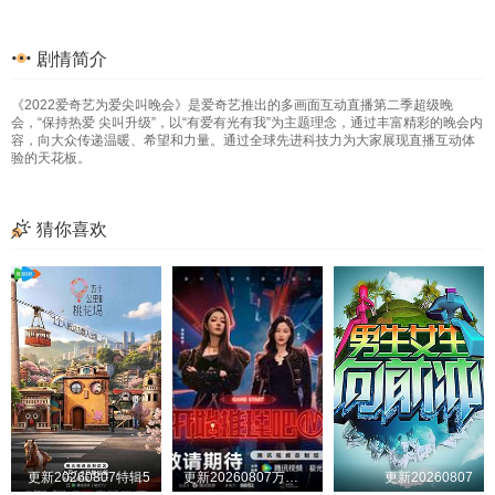
剧情简介
《2022爱奇艺为爱尖叫晚会》是爱奇艺推出的多画面互动直播第二季超级晚
会，“保持热爱 尖叫升级”，以“有爱有光有我”为主题理念，通过丰富精彩的晚会内
容，向大众传递温暖、希望和力量。通过全球先进科技力为大家展现直播互动体
验的天花板。
猜你喜欢
更新20260807特辑5
更新20260807万事屋加更第9期
更新20260807