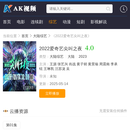
首页
电影
连续剧
综艺
动漫
短剧
影视解说
当前位置
首页
大陆综艺
《2022爱奇艺尖叫之夜》
4.0
2022爱奇艺尖叫之夜
类型：
大陆综艺
大陆
2023
主演：
王源
张艺兴
肖战
黄子韬
黄景瑜
周震南
李承
铉
王琳凯
汪苏泷
吴
导演：
未知
更新：
2025-05-14
已完结
立即播放
云播资源
无需安装任何插件
第01集