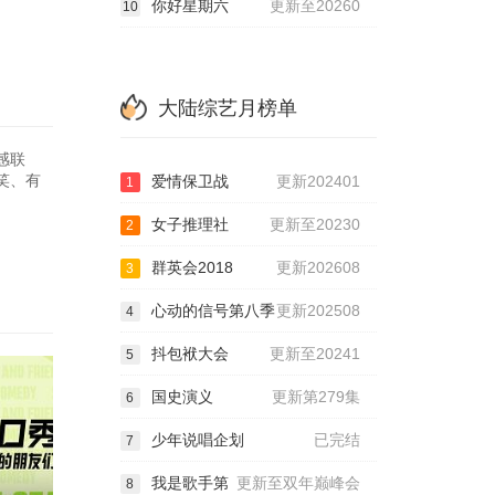
你好星期六
更新至20260
10
大陆综艺月榜单
感联
笑、有
爱情保卫战
更新202401
1
女子推理社
更新至20230
2
群英会2018
更新202608
3
心动的信号第八季
更新202508
4
抖包袱大会
更新至20241
5
国史演义
更新第279集
6
少年说唱企划
已完结
7
我是歌手第
更新至双年巅峰会
8