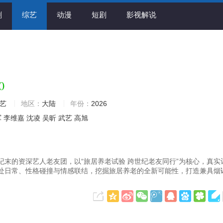
剧
综艺
动漫
短剧
影视解说
0
艺
地区：
大陆
年份：
2026
军
李维嘉
沈凌
吴昕
武艺
高旭
纪末的资深艺人老友团，以“旅居养老试验 跨世纪老友同行”为核心，真实
处日常、性格碰撞与情感联结，挖掘旅居养老的全新可能性，打造兼具烟