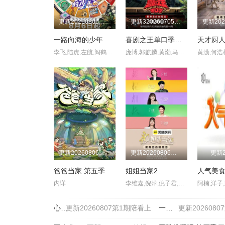
更新20260806第1期
更新320260705第1期加更
一路向海的少年
喜剧之王单口季第三季
天才厨
李飞,陆虎,左航,阎鹤祥,朱志鑫,苏新皓,张极,张泽禹
庞博,郭麒麟,黄渤,马思纯
更新20260806萌娃当家第12期
更新20260806母带2第4期下
更新2
爸爸当家 第五季
姐姐当家2
人气美
内详
李维嘉,倪萍,倪子君,张泉灵,杜华,房主任,冉莹颖,小鹿,徐梦桃
心动的信号 第九季
更新20260807第1期陪看上
一饭封神2
更新202608