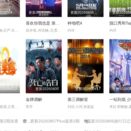
更新202608004第8期吃播直拍
更新20260806第10期三
更新20260806第25期上
人
喜欢你我也是 第六季
种地吧4
黄渤,何浩楠,吕严,马頔,王祖蓝,杨超越,岳云鹏,张柏芝
辰亦儒,,何浩楠,,孔雪儿,美娜,王一珩,张馨予
内详
内详
02606010
更新20260806
更新202600417
食
金牌调解
第三调解室
阿楠,洋子,路易,立青,小美
章亭
刘佳,小河,张嘉益
07第2期加更
密室大逃脱第八季大神版
更新20260807Plus版第3期
地球超新鲜 第二季
更新20260806旅行日