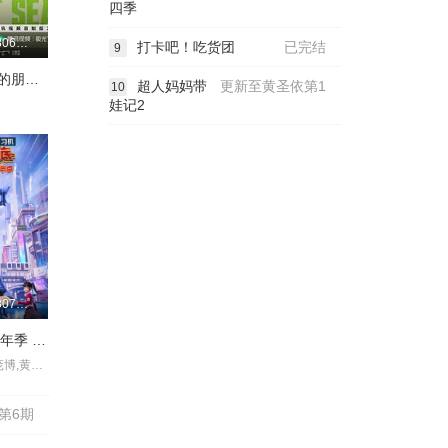
四季
更新20260806第3期离场之后
打卡吧！吃货团
已完结
9
脱口秀和Ta的朋友们 第三季
超人妈妈带
更新至黄圣依第1
10
娃记2
更新20260807第1期
一站到底 少年季 第二季
李好,郭晓敏,庞博,黄圣依,张雨绮,伊能静,李雪琴,,陈铭,王昱珩,,
记第6期