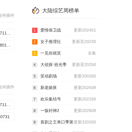
大陆综艺周榜单
任何插件
爱情保卫战
更新202401
1
20260711加长版第2期
女子推理社
更新至20230
2
20260801加更版第6期
一见你就笑
全集
3
大侦探·拾光季
更新至20250
4
笑动剧场
更新200260
5
任何插件
新老娘舅
更新202608
6
欢乐集结号
更新202160
7
20260711第3期
一饭封神2
更新202608
8
60731
喜剧之王单口季第
更新320260
9