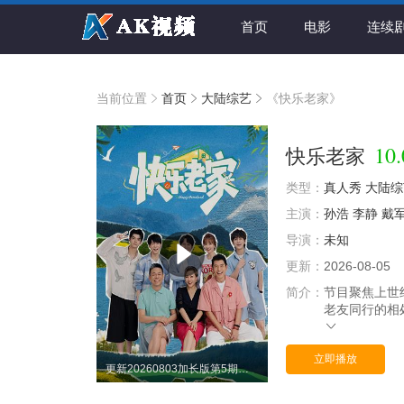
首页
电影
连续
当前位置
首页
大陆综艺
《快乐老家》
10.
快乐老家
类型：
真人秀
大陆综
主演：
孙浩
李静
戴
导演：
未知
更新：
2026-08-05
简介：
节目聚焦上世
老友同行的相
立即播放
更新20260803加长版第5期：维嘉试图和吴昕