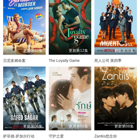
更新第02集
更新第12集
更新第06集
贝尼多姆命案
The Loyalty Game
死人公司 第四季
更新第06集
更新第02集
更新第08集
萨菲德·萨加尔行动
守护之爱
Zantiis想念你