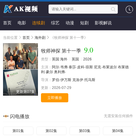
首页
电影
连续剧
综艺
动漫
短剧
影视解说
当前位置
首页
海外剧
《牧师神探 第十一季》
9.0
牧师神探 第十一季
类型：
英国
海外
英国
2026
主演：
阿尔·韦弗
泰莎·皮科-琼斯
尼克·布莱波尔
布莱德
利·豪尔
奥利弗·
导演：
罗伯·伊万斯
克洛伊·托马斯
更新：
2026-07-29
更新第07集
立即播放
闪电播放
无需安装任何插件
第01集
第02集
第03集
第04集