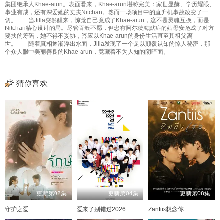
集团继承人Khae-arun。表面看来，Khae-arun堪称完美：家世显赫、学历耀眼、
事业有成，还有深爱她的丈夫Nitchan。然而一场项目中的直升机事故改变了一
切。 当Jilla突然醒来，惊觉自己竟成了Khae-arun，这不是灵魂互换，而是
Nitchan精心设计的局。尽管百般不愿，但患有阿尔茨海默症的姑母安危成了对方
要挟的筹码，她不得不妥协，答应以Khae-arun的身份生活直至其祖父离
世。 随着真相逐渐浮出水面，Jilla发现了一个足以颠覆认知的惊人秘密，那
个众人眼中美丽善良的Khae-arun，竟藏着不为人知的阴暗面。
猜你喜欢
更新第02集
更新第04集
更新第08集
守护之爱
爱来了别错过2026
Zantiis想念你