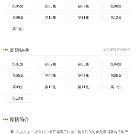
第05集
第06集
第07集
第08集
第09集
第10集
第11集
第12集
第13集
高清快播
无需安装任何插件
第01集
第02集
第03集
第04集
第05集
第06集
第07集
第08集
第09集
第10集
第11集
第12集
第13集
剧情简介
Jilla的人生在一次采访中彻底偏离了轨道，她采访的对象是泰国著名房地产