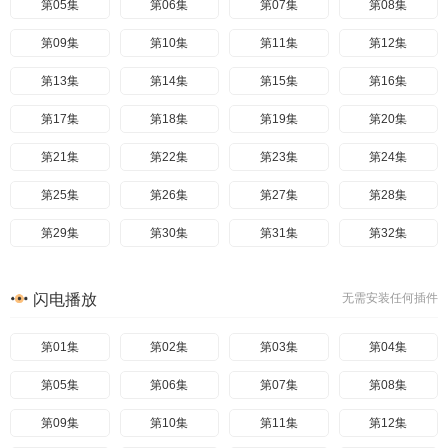
第05集
第06集
第07集
第08集
第09集
第10集
第11集
第12集
第13集
第14集
第15集
第16集
第17集
第18集
第19集
第20集
第21集
第22集
第23集
第24集
第25集
第26集
第27集
第28集
第29集
第30集
第31集
第32集
第33集
第34集
第35集
第36集
闪电播放
无需安装任何插件
第01集
第02集
第03集
第04集
第05集
第06集
第07集
第08集
第09集
第10集
第11集
第12集