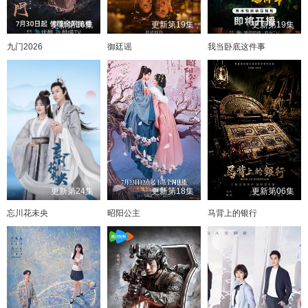
更新第16集
更新第19集
更新第19集
九门2026
御廷谣
我当卧底这件事
更新第24集
更新第18集
更新第06集
忘川花未央
昭阳公主
马背上的银行