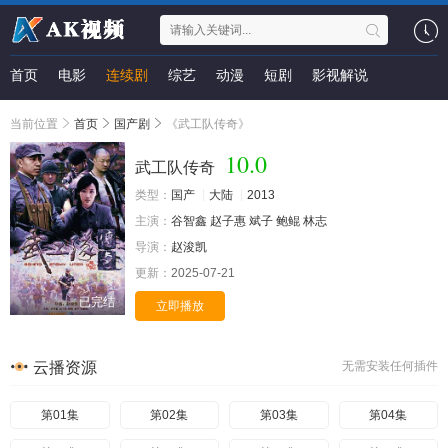
首页
电影
连续剧
综艺
动漫
短剧
影视解说
当前位置
首页
国产剧
《武工队传奇》
10.0
武工队传奇
类型：
国产
大陆
2013
主演：
谷智鑫
赵子惠
斌子
鲍鲲
林志
导演：
赵浚凯
更新：
2025-07-21
已完结
立即播放
云播资源
无需安装任何插件
第01集
第02集
第03集
第04集