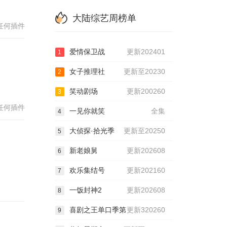
大陆综艺周榜单
任何插件
爱情保卫战
更新202401
1
女子推理社
更新至20230
2
笑动剧场
更新200260
3
任何插件
一见你就笑
全集
4
大侦探·拾光季
更新至20250
5
新老娘舅
更新202608
6
欢乐集结号
更新202160
7
一饭封神2
更新202608
8
喜剧之王单口季第
更新320260
9