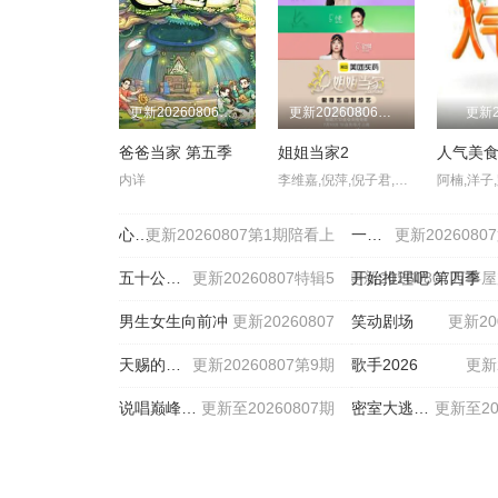
更新20260806萌娃当家第12期
更新20260806母带2第4期下
更新2
爸爸当家 第五季
姐姐当家2
人气美
内详
李维嘉,倪萍,倪子君,张泉灵,杜华,房主任,冉莹颖,小鹿,徐梦桃
心动的信号 第九季
更新20260807第1期陪看上
一饭封神2
更新202608
五十公里桃花坞6
更新20260807特辑5
更新20260807万事
开始推理吧 第四季
男生女生向前冲
更新20260807
笑动剧场
更新200
天赐的声音 第七季
更新20260807第9期
歌手2026
更新2
说唱巅峰对决2026
更新至20260807期
密室大逃脱第八季
更新至20