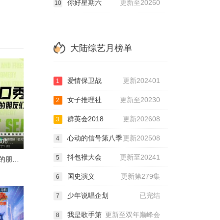
你好星期六
更新至20260
10
大陆综艺月榜单
爱情保卫战
更新202401
1
女子推理社
更新至20230
2
群英会2018
更新202608
3
心动的信号第八季
更新202508
4
更新20260806第3期离场之后
抖包袱大会
更新至20241
5
脱口秀和Ta的朋友们 第三季
国史演义
更新第279集
6
少年说唱企划
已完结
7
我是歌手第
更新至双年巅峰会
8