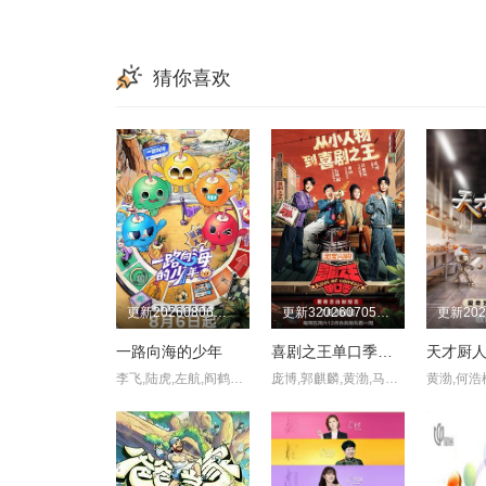
猜你喜欢
更新20260806第1期
更新320260705第1期加更
一路向海的少年
喜剧之王单口季第三季
天才厨
李飞,陆虎,左航,阎鹤祥,朱志鑫,苏新皓,张极,张泽禹
庞博,郭麒麟,黄渤,马思纯