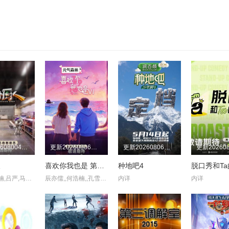
更新202608004第8期吃播直拍
更新20260806第10期三
更新20260806第25期上
人
喜欢你我也是 第六季
种地吧4
黄渤,何浩楠,吕严,马頔,王祖蓝,杨超越,岳云鹏,张柏芝
辰亦儒,,何浩楠,,孔雪儿,美娜,王一珩,张馨予
内详
内详