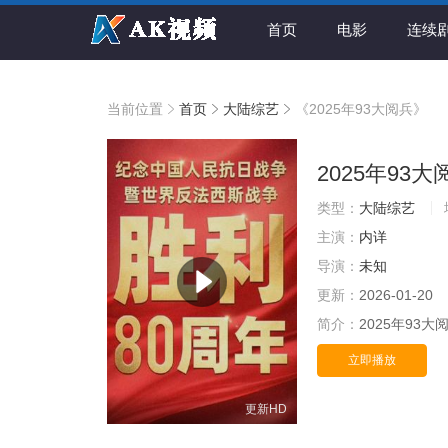
首页
电影
连续
当前位置
首页
大陆综艺
《2025年93大阅兵》
2025年93大
类型：
大陆综艺
主演：
内详
导演：
未知
更新：
2026-01-20
简介：
2025年93大
立即播放
更新HD