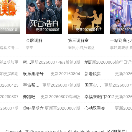
02606010
更新20260806
更新202600417
食
金牌调解
第三调解室
阿楠,洋子,路易,立青,小美
章亭
刘佳,小河,张嘉益
07第2期加更
密室大逃脱第八季大神版
更新20260807Plus版第3期
地球超新鲜 第二季
更新20260806旅行日
屋加更第9期
欢乐集结号
更新202160804
新老娘舅
更新2026
2600423
宇宙帮帮忙
更新20260807第3期
国医少年志 第三季
更新2026080
0260807
奔跑吧第十季
更新20260807精华版
幸福来敲门2012
更新2026
260807期
你好星期六
更新至20260807期
心动双重奏
更新2026
Copyright
2025 www.ak5.net Inc. All Rights Reserved.
[AK视频网]