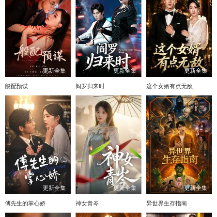
更新全集
更新全集
更新全集
般配预谋
阎罗归来时
这个女婿有点无敌
更新全集
更新全集
更新全集
傅先生的掌心娇
神女青岑
异世界生存指南