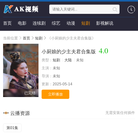
首页
电影
连续剧
综艺
动漫
短剧
影视解说
当前位置
首页
短剧
《小厨娘的少主夫君合集版》
4.0
小厨娘的少主夫君合集版
类型：
短剧
大陆
未知
主演：
未知
导演：
未知
更新：
2025-05-14
已完结
立即播放
云播资源
无需安装任何插件
第01集