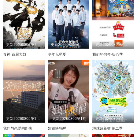
更新20260805第7期上
更新20260805同学录
更新20260805宿舍不熄灯第11期
食神·百厨大战
少年无尽夏
我们的宿舍·归心季
更新20260805第10期
更新20260805第1期
更新20260805特别联动
我们与恋爱的距离
姐姐快醒醒
地球超新鲜 第二季