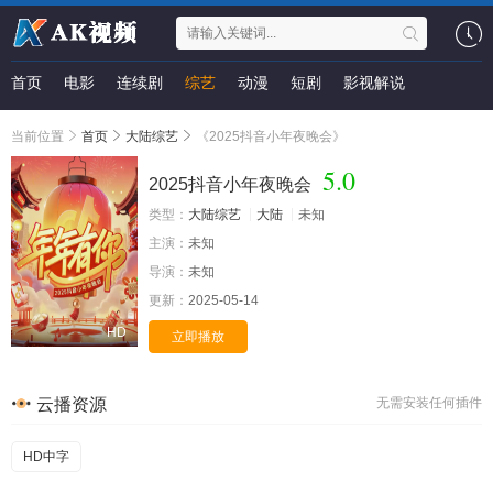
首页
电影
连续剧
综艺
动漫
短剧
影视解说
当前位置
首页
大陆综艺
《2025抖音小年夜晚会》
5.0
2025抖音小年夜晚会
类型：
大陆综艺
大陆
未知
主演：
未知
导演：
未知
更新：
2025-05-14
HD
立即播放
云播资源
无需安装任何插件
HD中字