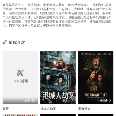
在某辖区发生了一起抢劫案。由于嫌疑人具有一定的反侦查能力，使刑警们掌握
的线索一次次中断。但刑警们毫不气馁，不忘初心，夜以继日地奔走四方深入调
查，继而寻找到新的线索，刑警顺藤摸瓜先后将两名抢劫案犯抓获归案，审讯中
二人对抢劫供认不讳。但刑警并没有就此结案，因在侦破此案过程中发现主犯牵
涉一件赌博案，其交代是因欠下巨额赌资才铤而走险实施抢劫，赌场设在旅游船
上。刑警乔装打扮上船参赌，里应外合将赌窝捣毁。
猜你喜欢
更新HD
更新HD
更新HD
破暗
港城大劫案
离群索金