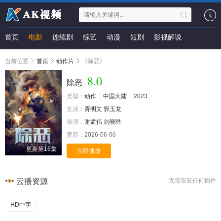
首页
电影
连续剧
综艺
动漫
短剧
影视解说
当前位置
首页
动作片
《除恶》
8.0
除恶
类型：
动作
中国大陆
2023
主演：
胥明文
郭玉龙
导演：
谢孟伟
刘晓晔
更新：
2026-06-06
更新第16集
立即播放
云播资源
无需安装任何插件
HD中字