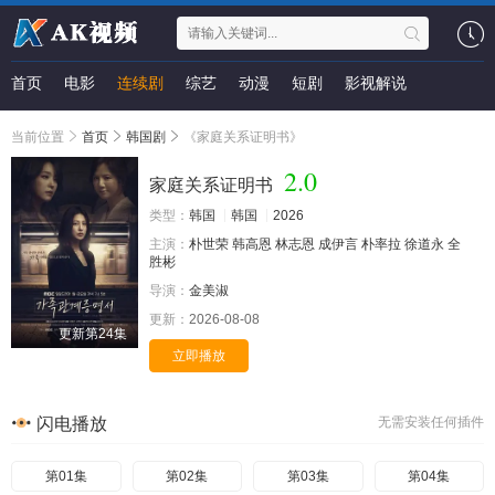
首页
电影
连续剧
综艺
动漫
短剧
影视解说
当前位置
首页
韩国剧
《家庭关系证明书》
2.0
家庭关系证明书
类型：
韩国
韩国
2026
主演：
朴世荣
韩高恩
林志恩
成伊言
朴率拉
徐道永
全
胜彬
导演：
金美淑
更新：
2026-08-08
更新第24集
立即播放
闪电播放
无需安装任何插件
第01集
第02集
第03集
第04集