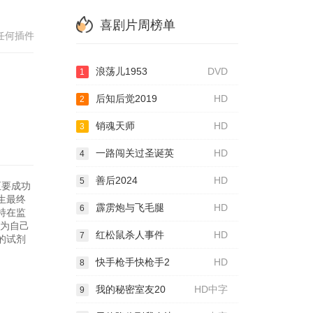
喜剧片周榜单
任何插件
浪荡儿1953
DVD
1
后知后觉2019
HD
2
销魂天师
HD
3
一路闯关过圣诞英
HD
4
善后2024
HD
5
正要成功
生最终
霹雳炮与飞毛腿
HD
6
特在监
作为自己
红松鼠杀人事件
HD
7
的试剂
快手枪手快枪手2
HD
8
我的秘密室友20
HD中字
9