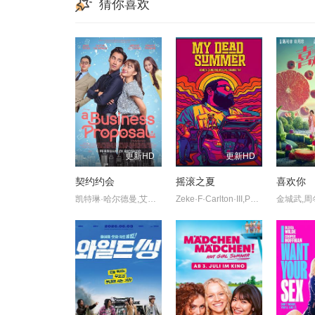
猜你喜欢
更新HD
更新HD
契约约会
摇滚之夏
喜欢你
凯特琳·哈尔德曼,艾丽尔·塔图姆,Abidzar·Al·Ghifari
Zeke·F·Carlton·III,Paul·Stenerson,Ashlee·Buchanan