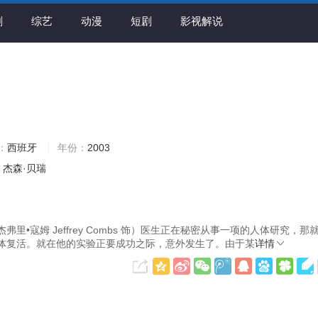
剧
综艺
动漫
短剧
影视解说
：
西班牙
年份：
2003
杰森·贝瑞
•寇姆 Jeffrey Combs 饰）医生正在秘密从事一项的人体研究，那
体复活。就在他的实验正要成功之际，意外发生了。由于某
详情