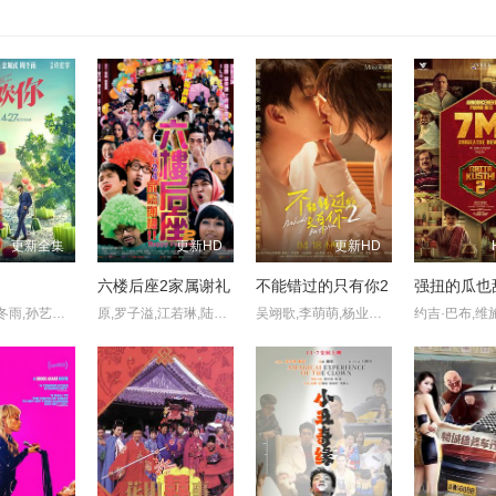
更新全集
更新HD
更新HD
六楼后座2家属谢礼
不能错过的只有你2
强扭的瓜也甜
金城武,周冬雨,孙艺洲,奚梦瑶,杨祐宁,张国柱,高晓松,林志玲,赵英俊,权桐
原,罗子溢,江若琳,陆永,郑诗君,曾志伟,林嘉欣,卢巧音,周俊伟
吴翊歌,李萌萌,杨业明,刘流,陶红,赵熙玥,黄品沅,赵晋,田东霖,赵汉军,王彩平