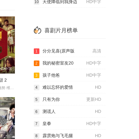
天使降临到我身边
HD中字
10
喜剧片月榜单
分分见喜(原声版
高清
1
我的秘密室友20
HD中字
2
HD中字
孩子他爸
HD中字
3
 2
难以忘怀的爱情
HD
4
约吉·巴布,维施努·维绍尔,拉姆亚·克里希南,艾西瓦娅·莱克希米,Karunas,Sreeja·Ravi
只有为你
更新HD
5
测谎人
HD
6
皇拳
HD中字
7
霹雳炮与飞毛腿
HD
8