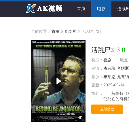
首页
电影
连续
当前位置
首页
喜剧片
《活跳尸3》
3.0
活跳尸3
类型：
喜剧
地区
主演：
杰弗瑞·考姆斯
导演：
布莱恩·尤兹纳
更新：
2025-05-14
简介：
赫伯特（杰弗里
使死亡的有机
立即播放
HD