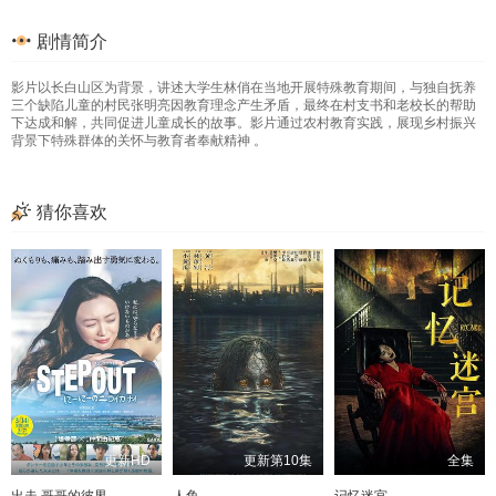
剧情简介
影片以长白山区为背景，讲述大学生林俏在当地开展特殊教育期间，与独自抚养
三个缺陷儿童的村民张明亮因教育理念产生矛盾，最终在村支书和老校长的帮助
下达成和解，共同促进儿童成长的故事。影片通过农村教育实践，展现乡村振兴
背景下特殊群体的关怀与教育者奉献精神 。
猜你喜欢
更新HD
更新第10集
全集
出走 哥哥的彼界
人鱼
记忆迷宫