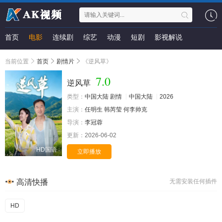
首页
电影
连续剧
综艺
动漫
短剧
影视解说
当前位置
首页
剧情片
《逆风草》
7.0
逆风草
类型：
中国大陆
剧情
中国大陆
2026
主演：
任明生
韩芮莹
何李帅克
导演：
李冠蓉
更新：
2026-06-02
HD国语
立即播放
高清快播
无需安装任何插件
HD