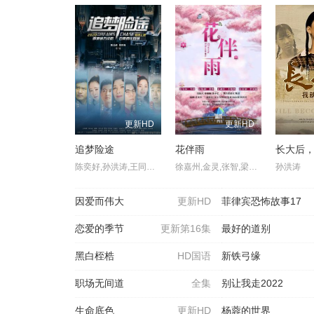
更新HD
更新HD
追梦险途
花伴雨
陈奕好,孙洪涛,王同辉,王静,罗旖凡,谢昀杉,张云馨
徐嘉州,金灵,张智,梁辉,方恩佐,陈柏润
孙洪涛
因爱而伟大
更新HD
菲律宾恐怖故事17
恋爱的季节
更新第16集
最好的道别
黑白桎梏
HD国语
新铁弓缘
职场无间道
全集
别让我走2022
生命底色
更新HD
杨蓉的世界