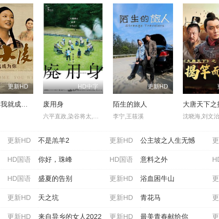
更新HD
HD中字
更新HD
长大后，我就成为你
废用身
陌生的旅人
六平直政,染谷将太,泷内公美,北村有起哉,吉冈睦雄,中村映里子,广末哲万,中井友望
李宁,王筱溪
更新HD
不是羔羊2
更新HD
公主坡之人生无憾
更
HD国语
你好，珠峰
HD国语
意料之外
H
HD国语
盛夏的告别
更新HD
浴血困牛山
更
更新HD
天之坑
更新HD
青花马
更
更新HD
来自异乡的女人2022
更新HD
最美青春献给你
更