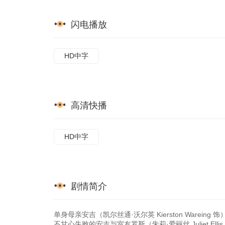
闪电播放
HD中字
高清快播
HD中字
剧情简介
单身母亲安吉（凯尔丝通·沃尔英 Kierston War
不甘心失败的安吉与室友罗斯（朱莉·爱丽丝 Juliet 