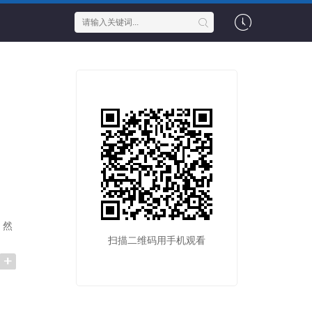
，然
扫描二维码用手机观看