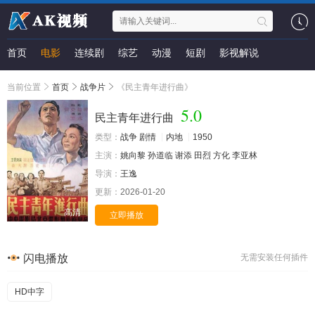
首页
电影
连续剧
综艺
动漫
短剧
影视解说
当前位置
首页
战争片
《民主青年进行曲》
5.0
民主青年进行曲
类型：
战争
剧情
内地
1950
主演：
姚向黎
孙道临
谢添
田烈
方化
李亚林
导演：
王逸
更新：
2026-01-20
高清
立即播放
闪电播放
无需安装任何插件
HD中字