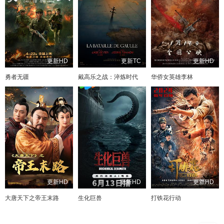
更新HD
更新TC
更新HD
勇者无疆
戴高乐之战：淬炼时代
华侨女英雄李林
更新HD
更新HD
更新HD
大唐天下之帝王末路
生化巨兽
打铁花行动