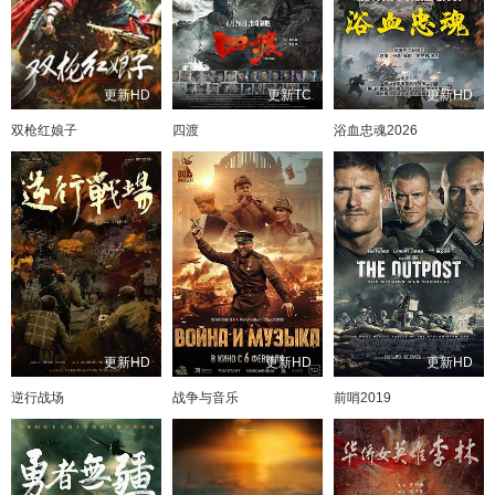
更新HD
更新TC
更新HD
双枪红娘子
四渡
浴血忠魂2026
更新HD
更新HD
更新HD
逆行战场
战争与音乐
前哨2019