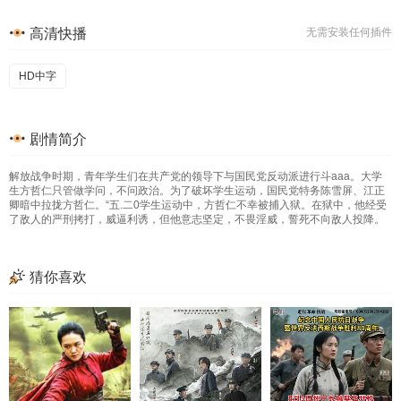
高清快播
无需安装任何插件
HD中字
剧情简介
解放战争时期，青年学生们在共产党的领导下与国民党反动派进行斗aaa。大学
生方哲仁只管做学问，不问政治。为了破坏学生运动，国民党特务陈雪屏、江正
卿暗中拉拢方哲仁。“五.二0学生运动中，方哲仁不幸被捕入狱。在狱中，他经受
了敌人的严刑拷打，威逼利诱，但他意志坚定，不畏淫威，誓死不向敌人投降。
猜你喜欢