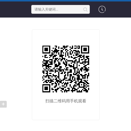
扫描二维码用手机观看