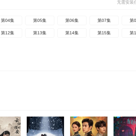
无需安装
第04集
第05集
第06集
第07集
第
第12集
第13集
第14集
第15集
第