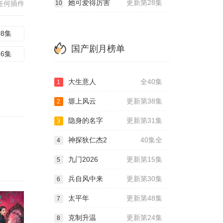
她可爱得厉害
更新第28集
任何插件
10
08集
国产剧月榜单
16集
大生意人
全40集
1
塬上风云
更新第38集
2
隐身的名字
更新第31集
3
神探狄仁杰2
40集全
4
九门2026
更新第15集
5
兵自风中来
更新第30集
6
太平年
更新第48集
7
克制升温
更新第24集
8