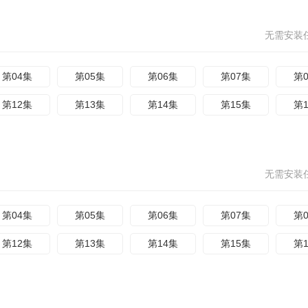
无需安装
第04集
第05集
第06集
第07集
第
第12集
第13集
第14集
第15集
第
无需安装
第04集
第05集
第06集
第07集
第
第12集
第13集
第14集
第15集
第