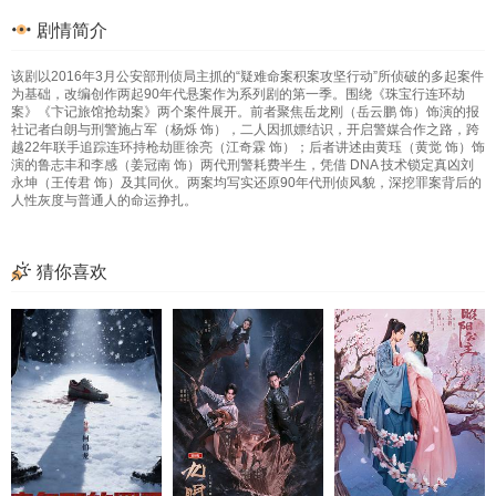
剧情简介
该剧以2016年3月公安部刑侦局主抓的“疑难命案积案攻坚行动”所侦破的多起案件
为基础，改编创作两起90年代悬案作为系列剧的第一季。围绕《珠宝行连环劫
案》《卞记旅馆抢劫案》两个案件展开。前者聚焦岳龙刚（岳云鹏 饰）饰演的报
社记者白朗与刑警施占军（杨烁 饰），二人因抓嫖结识，开启警媒合作之路，跨
越22年联手追踪连环持枪劫匪徐亮（江奇霖 饰）；后者讲述由黄珏（黄觉 饰）饰
演的鲁志丰和李感（姜冠南 饰）两代刑警耗费半生，凭借 DNA 技术锁定真凶刘
永坤（王传君 饰）及其同伙。两案均写实还原90年代刑侦风貌，深挖罪案背后的
人性灰度与普通人的命运挣扎。
猜你喜欢