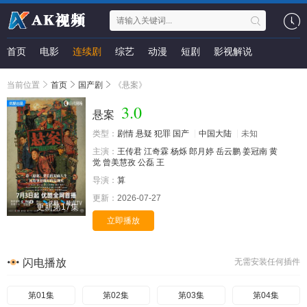
首页
电影
连续剧
综艺
动漫
短剧
影视解说
当前位置
首页
国产剧
《悬案》
3.0
悬案
类型：
剧情
悬疑
犯罪
国产
中国大陆
未知
主演：
王传君
江奇霖
杨烁
郎月婷
岳云鹏
姜冠南
黄
觉
曾美慧孜
公磊
王
导演：
算
更新：
2026-07-27
更新第17集
立即播放
闪电播放
无需安装任何插件
第01集
第02集
第03集
第04集