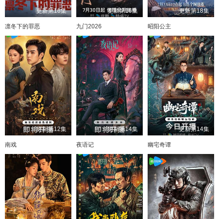
更新第16集
更新第16集
更新第18集
凛冬下的罪恶
九门2026
昭阳公主
更新第12集
更新第14集
更新第14集
南戏
夜语记
幽宅奇谭