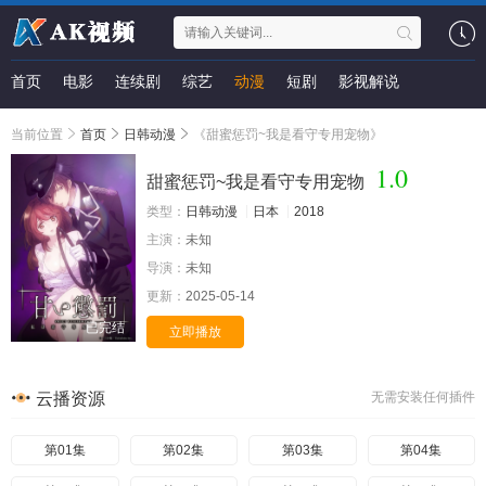
首页
电影
连续剧
综艺
动漫
短剧
影视解说
当前位置
首页
日韩动漫
《甜蜜惩罚~我是看守专用宠物》
1.0
甜蜜惩罚~我是看守专用宠物
类型：
日韩动漫
日本
2018
主演：
未知
导演：
未知
更新：
2025-05-14
已完结
立即播放
云播资源
无需安装任何插件
第01集
第02集
第03集
第04集