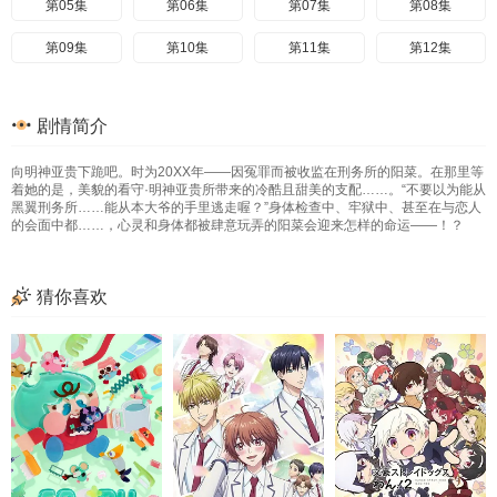
第05集
第06集
第07集
第08集
第09集
第10集
第11集
第12集
剧情简介
向明神亚贵下跪吧。时为20XX年——因冤罪而被收监在刑务所的阳菜。在那里等
着她的是，美貌的看守·明神亚贵所带来的冷酷且甜美的支配……。“不要以为能从
黑翼刑务所……能从本大爷的手里逃走喔？”身体检查中、牢狱中、甚至在与恋人
的会面中都……，心灵和身体都被肆意玩弄的阳菜会迎来怎样的命运——！？
猜你喜欢