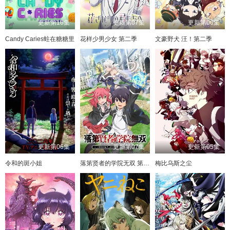
更新第16集
更新第07集
更新第06集
Candy Caries蛀在糖糖里
花样少男少女 第二季
文豪野犬 汪！第二季
更新第06集
更新第07集
更新第05集
令和的斑小姐
落第贤者的学院无双 第二回转生，S等级作弊魔术师冒险记
梅比乌斯之尘