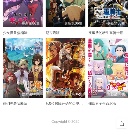
更新第06集
更新第06集
更新第06集
少女怪兽焦糖味
尼古喵喵
被追放的转生重骑士用游戏知识开无双
更新第06集
更新第06集
更新至06集
你们先走我断后
从0位居民开始的边境领主大人
描绘直至生命尽头
Copyright © 2025