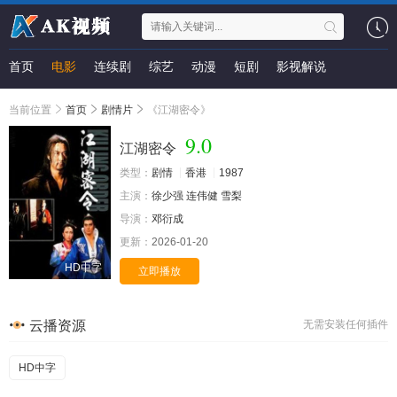
首页
电影
连续剧
综艺
动漫
短剧
影视解说
当前位置
首页
剧情片
《江湖密令》
9.0
江湖密令
类型：
剧情
香港
1987
主演：
徐少强
连伟健
雪梨
导演：
邓衍成
更新：
2026-01-20
HD中字
立即播放
云播资源
无需安装任何插件
HD中字