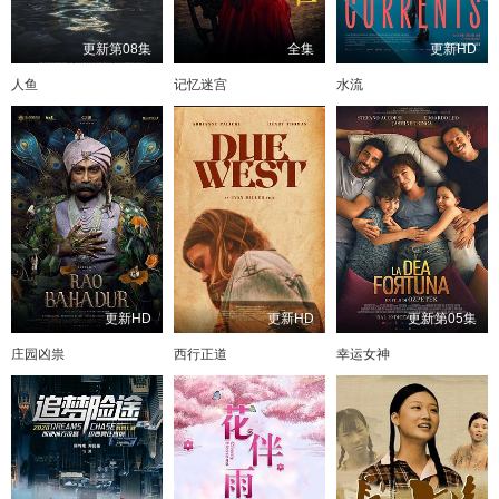
更新第08集
全集
更新HD
人鱼
记忆迷宫
水流
更新HD
更新HD
更新第05集
庄园凶祟
西行正道
幸运女神