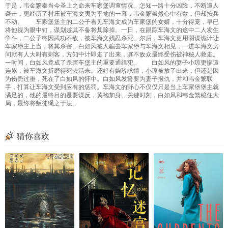
于是，韦金繁奉当今圣上之命来车家堡调查情况。怎知一路十分凶险，不断遭人
袭击，更经历了村庄被车海文夷为平地的一幕，韦金繁虽然心中有数，但却按兵
不动。 车家堡堡主的二公子看见车海文成为车家堡的女婿，十分得宠，早已
将他视为眼中钉，谋划趁其不备将其除掉。一日，在跟踪车海文的途中二人发生
争斗，二公子终因武功不敌，被车海文残忍杀死。尔后，车海文更用阴谋诡计让
车家堡主上当，将其杀害。白如风被人骗去车家堡与车海文相见，一进车海文房
间就有人大叫有刺客，方知中计即走了出来，寡不敌众最终受伤被神秘人救走。
一时间，白如风竟成了杀害车堡主的重要通缉犯。 白如风的妻子小琼更惨遭
连累，被车海文折磨得死去活来。还好有婉珍求情，小琼被放了出来，但还是因
为伤势过重，死在了白如风的怀中。白如风发誓要为妻子报仇，并和韦金繁联
手，打算让车海文受到应有的惩罚。车海文的野心不仅仅只是当上车家堡堡主就
满足的，他的最终目的是要谋反，黄袍加身。关键时刻，白如风和韦金繁稳住大
局，最终将叛徒绳之于法。
猜你喜欢