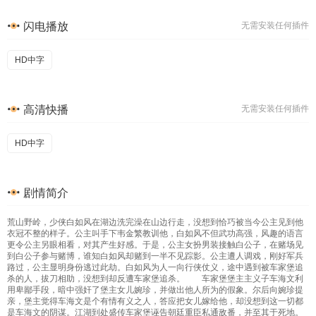
闪电播放
无需安装任何插件
HD中字
高清快播
无需安装任何插件
HD中字
剧情简介
荒山野岭，少侠白如风在湖边洗完澡在山边行走，没想到恰巧被当今公主见到他
衣冠不整的样子。公主叫手下韦金繁教训他，白如风不但武功高强，风趣的语言
更令公主另眼相看，对其产生好感。于是，公主女扮男装接触白公子，在赌场见
到白公子参与赌博，谁知白如风却赌到一半不见踪影。公主遭人调戏，刚好军兵
路过，公主显明身份逃过此劫。白如风为人一向行侠仗义，途中遇到被车家堡追
杀的人，拔刀相助，没想到却反遭车家堡追杀。 车家堡堡主主义子车海文利
用卑鄙手段，暗中强奸了堡主女儿婉珍，并做出他人所为的假象。尔后向婉珍提
亲，堡主觉得车海文是个有情有义之人，答应把女儿嫁给他，却没想到这一切都
是车海文的阴谋。江湖到处盛传车家堡诬告朝廷重臣私通敌番，并至其于死地。