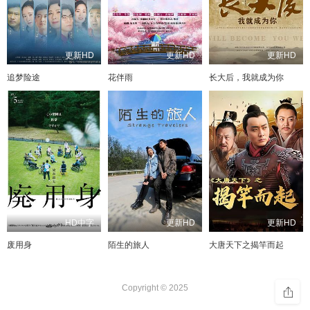
更新HD
更新HD
更新HD
追梦险途
花伴雨
长大后，我就成为你
HD中字
更新HD
更新HD
废用身
陌生的旅人
大唐天下之揭竿而起
Copyright © 2025