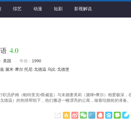
剧
综艺
动漫
短剧
影视解说
4.0
国语
：
美国
年份：
1990
威兹
黛米·摩尔
托尼·戈德温
乌比·戈德堡
员萨姆（帕特里克•斯威兹）与未婚妻美莉（黛咪•摩尔）相爱极深，
•戈德温）的热情帮助下，他们搬进一幢漂亮的公寓，做着结婚前的准备。