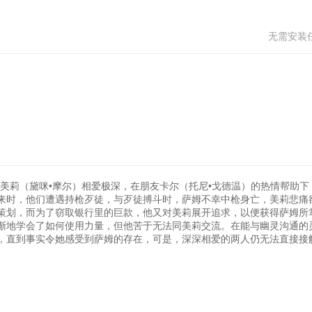
无需安装
莉（黛咪•摩尔）相爱极深，在朋友卡尔（托尼•戈德温）的热情帮助下
来时，他们遭遇持枪歹徒，与歹徒搏斗时，萨姆不幸中枪身亡，美莉悲痛
策划，而为了窃取银行里的巨款，他又对美莉展开追求，以便获得萨姆所
渐地学会了如何使用力量，但他苦于无法同美莉交流。在能与幽灵沟通的
，直到事实令她感受到萨姆的存在，可是，深深相爱的两人仍无法直接接