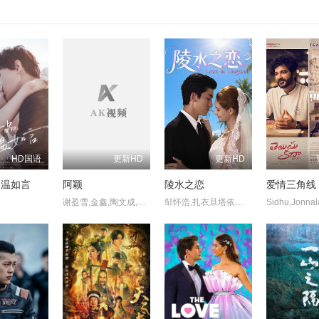
HD国语
更新HD
更新HD
品温如言
阿颖
陵水之恋
爱情三角线
谢盈雪,金鑫,陶文成,程子熙,胡涂,何强,代文君,何强,代文君
邹怀浩,扎衣旦塔依尔,杨梓瑶