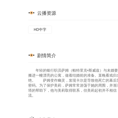
云播资源
HD中字
剧情简介
年轻的银行职员萨姆（帕特里克•斯威兹）与未婚妻美
搬进一幢漂亮的公寓，做着结婚前的准备。某晚看戏归
绝。 萨姆变作幽灵，发现卡尔是导致他死亡的幕后
密码。为了保护美莉，萨姆常常游荡于她的周围，并渐
塔的帮助下，他与美莉取得联系，但美莉起初并不相信
流。