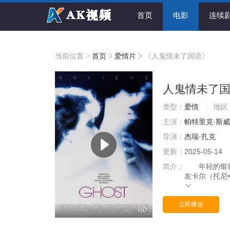
首页
电影
连续
当前位置
首页
爱情片
《人鬼情未了国语》
人鬼情未了
类型：
爱情
地区
主演：
帕特里克·斯
导演：
杰瑞·扎克
更新：
2025-05-14
简介：
年轻的银行职
友卡尔（托尼
立即播放
HD