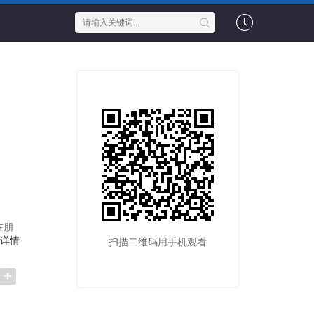
在朋
详情
扫描二维码用手机观看