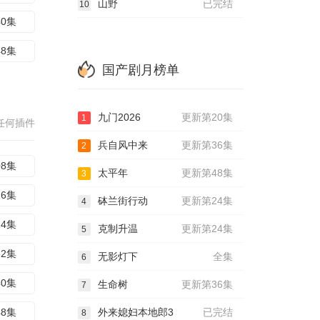
山野
已完结
10
40集
48集
国产剧月榜单
九门2026
更新第20集
1
任何插件
兵自风中来
更新第36集
2
08集
太平年
更新第48集
3
16集
砵兰街行动
更新第24集
4
24集
克制升温
更新第24集
5
32集
无影灯下
全集
6
40集
生命树
更新第36集
7
48集
外来媳妇本地郎3
已完结
8