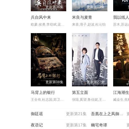
更新第36集
更新第13集
兵自风中来
米良与麦青
我以纸
欧豪,侯勇,李幼斌,蓝盈莹,周德华,丁勇岱,徐洪浩,刘奕君,关亚军,史兰芽,赵荀,夏侯镔,费鲤齐,张进,王春宇,杨舒,阮巨,陈启杰,赵长洲,陈方舟,谢心,傅程鹏,于景骁,吴岳阳
来喜,瑛子,赵波,杜沁怡
苏木,苏远
更新第08集
更新第27集
马背上的银行
第五立面
江海潮
王全有,杜志国,郑卫莉,周舟,姬晓飞,王芳政,郭烁杰,阎妮
张陆,奚望,鲁佳妮,王之一
御廷谣
更新第21集
吾凰在上之凤御四方
夜语记
更新第17集
幽宅奇谭