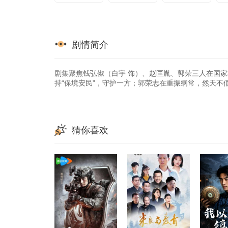
剧情简介
剧集聚焦钱弘俶（白宇 饰）、赵匡胤、郭荣三人在国
持“保境安民”，守护一方；郭荣志在重振纲常，然天不假
猜你喜欢