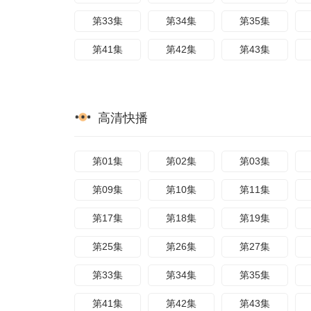
第33集
第34集
第35集
第41集
第42集
第43集
高清快播
第01集
第02集
第03集
第09集
第10集
第11集
第17集
第18集
第19集
第25集
第26集
第27集
第33集
第34集
第35集
第41集
第42集
第43集