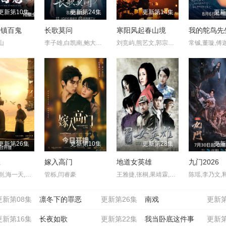
更新第10集
更新第24集
更新第14集
更新
人镇百鬼
长歌莫问
寒阳风起春山境
我的鸵鸟先
山
李子雄,白凯南,鲍大志,斯外戈,蔡正杰,李会长,杨子菲,孟西,王坤炎,刘美辰
刘竞屿,熊艺文,郭宗旭,何家凯
更新第26集
更新第10集
更新第28集
更新
生
嫁入高门
地道女英雄
九门2026
臧金生,焦刚,海一天,杨立新,辛鹏,黑子,郝平,刘佳,陈乔恩,刘向京,沈保平,秦天宇,何中华,焉栩嘉,董勇,仁龙,何冰,丁柳元,周征波,谭洋,王鸥,毕彦君,张喜前,徐僧,刘蕾,王建新,张风,李佳宁,侯析焱
管栎,闫睿豪
王雅捷,张桐,果靖霖,赵子惠,杨子骅,瑛子
更新第08集
凛冬下的罪恶
更新第26集
南戏
更新第
更新第16集
长夜如歌
更新第22集
我当卧底这件事
更新第