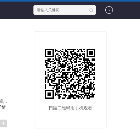
乱，
详情
扫描二维码用手机观看