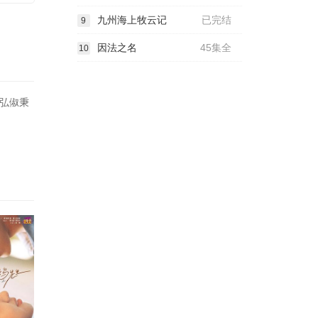
九州海上牧云记
已完结
9
因法之名
45集全
10
弘俶秉