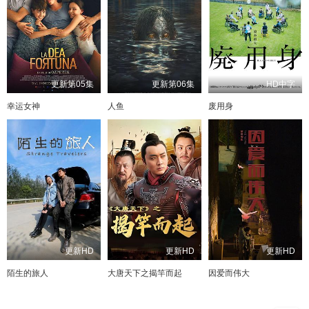
更新第05集
更新第06集
HD中字
幸运女神
人鱼
废用身
更新HD
更新HD
更新HD
陌生的旅人
大唐天下之揭竿而起
因爱而伟大