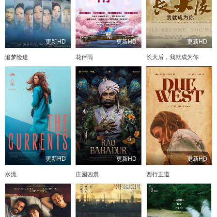
更新HD
更新HD
更新HD
追梦险途
花伴雨
长大后，我就成为你
更新HD
更新HD
更新HD
水流
庄园凶祟
西行正道