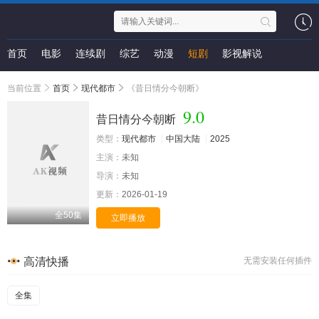
首页
电影
连续剧
综艺
动漫
短剧
影视解说
当前位置
首页
现代都市
《昔日情分今朝断》
9.0
昔日情分今朝断
类型：
现代都市
中国大陆
2025
主演：
未知
导演：
未知
更新：
2026-01-19
全50集
立即播放
高清快播
无需安装任何插件
全集