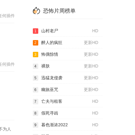
恐怖片周榜单
任何插件
山村老尸
HD
1
醉人的疯狂
更新HD
2
怖偶惊情
更新HD
3
任何插件
裸肤
更新HD
4
迅猛龙侵袭
更新HD
5
幽旅巫咒
更新HD
6
亡夫与租客
HD
7
假死寻凶
HD
8
暮色渐浓2022
HD
9
不为人