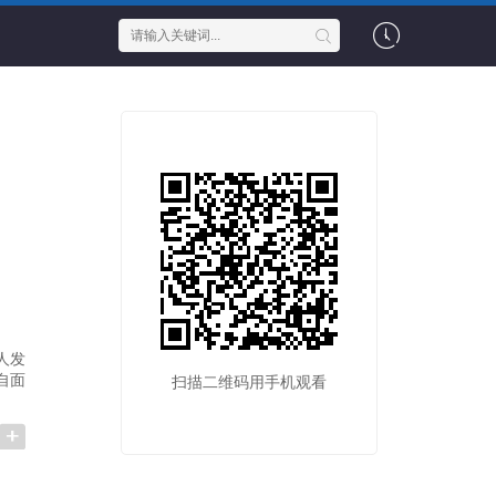
人发
自面
扫描二维码用手机观看