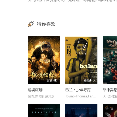
猜你喜欢
更新HD
更新HD
秘境狂蟒
巴兰：少年寻踪
菲律宾恐
倪青,陈传凯,戴洱滨
Tovino·Thomas,Farzana·Palathingal,Abhiram·Radhakrishnan