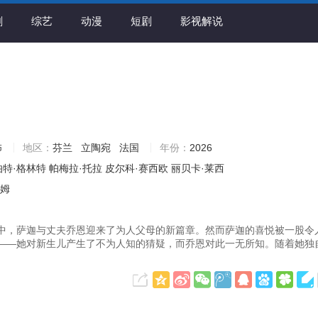
剧
综艺
动漫
短剧
影视解说
怖
地区：
芬兰
立陶宛
法国
年份：
2026
伯特·格林特
帕梅拉·托拉
皮尔科·赛西欧
丽贝卡·莱西
尔姆
中，萨迦与丈夫乔恩迎来了为人父母的新篇章。然而萨迦的喜悦被一股令
——她对新生儿产生了不为人知的猜疑，而乔恩对此一无所知。随着她独