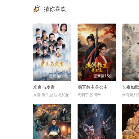
猜你喜欢
更新第09集
更新第15集
米良与麦青
幽冥教主是公主
长夜如
来喜,瑛子,赵波,杜沁怡
周明宇,苏清禾