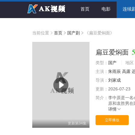
首页
电影
连续
当前位置
首页
国产剧
《扁豆爱焖面》
5
扁豆爱焖面
类型：
国产
地区
主演：
朱雨辰
高露
导演：
刘家成
更新：
2026-07-23
简介：
李中原是一名
原和袁胜男在
详情
立即播放
更新第34集