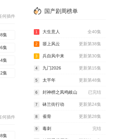
国产剧周榜单
任何插件
大生意人
全40集
1
08集
塬上风云
更新第38集
2
16集
兵自风中来
更新第30集
3
24集
九门2026
更新第15集
4
32集
太平年
更新第48集
5
封神榜之凤鸣岐山
已完结
6
砵兰街行动
更新第24集
7
雀骨
更新第28集
任何插件
8
毒刺
完结
9
08集