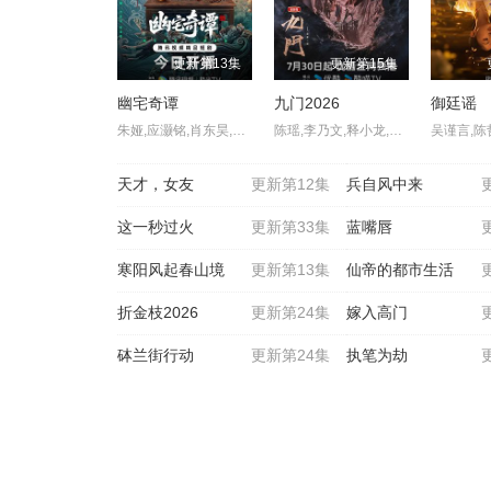
更新第13集
更新第15集
幽宅奇谭
九门2026
御廷谣
朱娅,应灏铭,肖东昊,宋未央
陈瑶,李乃文,释小龙,应昊茗,王劲松,胡耘豪,季肖冰,陈伟霆,徐正溪,曾舜晞,王奕婷
天才，女友
更新第12集
兵自风中来
这一秒过火
更新第33集
蓝嘴唇
寒阳风起春山境
更新第13集
仙帝的都市生活
折金枝2026
更新第24集
嫁入高门
砵兰街行动
更新第24集
执笔为劫