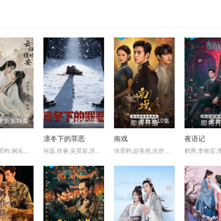
更新第16集
更新第12集
更新第10集
更新
歌
凛冬下的罪恶
南戏
夜语记
刘尚麟,张景昀,俐乐,胡亦瑶,汪子夕
何磊,张睿,吴昊宸,洪爽,王大奇,嘉泽,孙之鸿,肖涵,左腾云,刘伟峰,王心嫚,窦新豪,苏宥辰,李繁,刘亭希,刘朔豪,洪冰瑶,刘佳萌,李蒲赫,徐章
张景昀,赵奂然,吉舒亦,宗峰岩,陈凯洲,余逸蕾