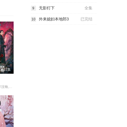
无影灯下
全集
9
外来媳妇本地郎3
已完结
10
第12集
鹤男,李牧芸,李汶翰,李泊文,郭天祺,徐新驰,孙思凡