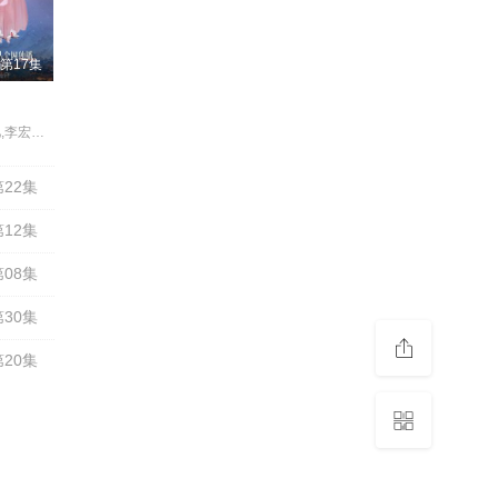
第17集
林小宅,孔雪儿,李宏毅,刘旭威
22集
12集
08集
30集
20集