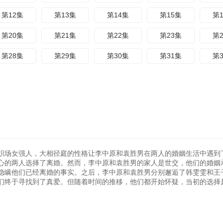
第12集
第13集
第14集
第15集
第
第20集
第21集
第22集
第23集
第
第28集
第29集
第30集
第31集
第
职场女强人，大相径庭的性格让李中原和袁胜男在两人的婚姻生活中遇到
心的两人选择了离婚。然而，李中原和袁胜男的家人是世交，他们的婚姻
隐瞒他们已经离婚的事实。之后，李中原和袁胜男分别邂逅了韩雯雯和王
们终于寻找到了真爱。但随着时间的推移，他们都开始怀疑，当初的选择