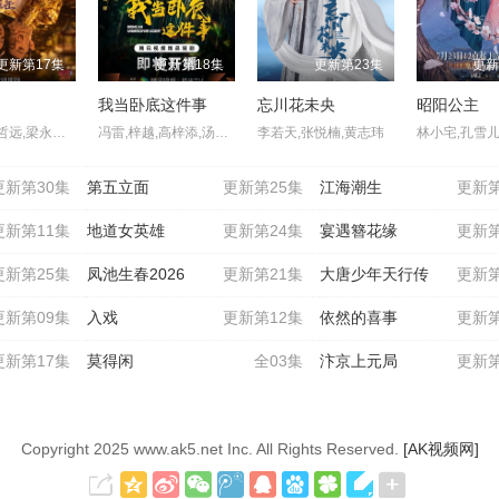
更新第17集
更新第18集
更新第23集
更新
我当卧底这件事
忘川花未央
昭阳公主
吴谨言,陈哲远,梁永棋,赵昭仪,张南,郭品超,盛一伦,吴岱融,黄祖鑫,宋麒
冯雷,梓越,高梓添,汤镇业,杨帆,孙腾博
李若天,张悦楠,黄志玮
更新第30集
第五立面
更新第25集
江海潮生
更新第
更新第11集
地道女英雄
更新第24集
宴遇簪花缘
更新第
更新第25集
凤池生春2026
更新第21集
大唐少年天行传
更新第
更新第09集
入戏
更新第12集
依然的喜事
更新第
更新第17集
莫得闲
全03集
汴京上元局
更新第
Copyright
2025 www.ak5.net Inc. All Rights Reserved.
[AK视频网]