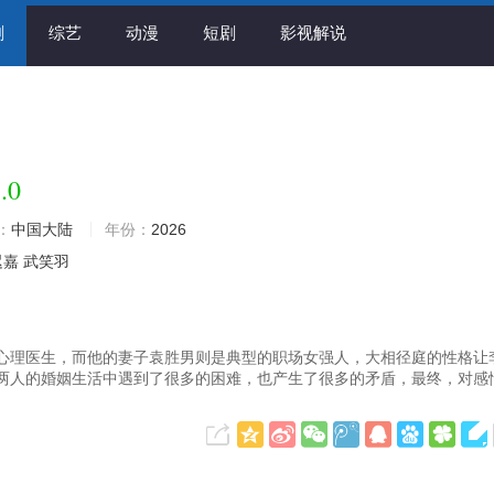
剧
综艺
动漫
短剧
影视解说
.0
：
中国大陆
年份：
2026
迟嘉
武笑羽
心理医生，而他的妻子袁胜男则是典型的职场女强人，大相径庭的性格让
两人的婚姻生活中遇到了很多的困难，也产生了很多的矛盾，最终，对感