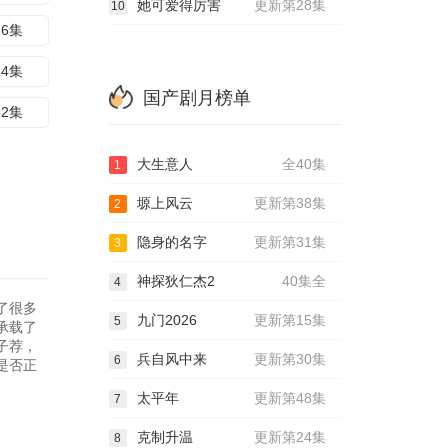
她可爱得厉害
更新第28集
10
16集
24集
国产剧月榜单
32集
大生意人
全40集
1
塬上风云
更新第38集
2
隐身的名字
更新第31集
3
神探狄仁杰2
40集全
4
了很多
九门2026
更新第15集
5
承载了
子荐，
兵自风中来
更新第30集
6
是否正
太平年
更新第48集
7
克制升温
更新第24集
8