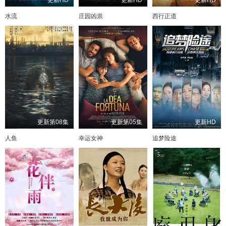
水流
庄园凶祟
西行正道
更新第08集
更新第05集
更新HD
人鱼
幸运女神
追梦险途