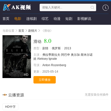
首页
电影
连续剧
综艺
动漫
短剧
影视解说
当前位置
首页
剧情片
《滑动》
8.0
滑动
类型：
剧情
俄罗斯
2013
主演：
弗拉季斯拉夫·阿巴申
奥尔加·斯米尔诺
娃
Aleksey
Ignate
导演：
Anton
Rozenberg
更新：
2025-05-14
HD
立即播放
云播资源
无需安装任何插件
HD中字