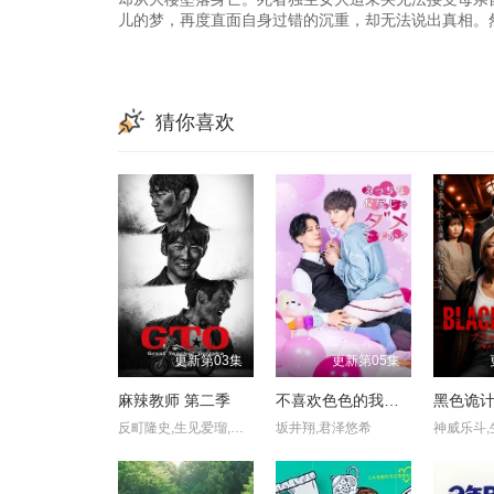
儿的梦，再度直面自身过错的沉重，却无法说出真相。
猜你喜欢
更新第03集
更新第05集
麻辣教师 第二季
不喜欢色色的我吗？
反町隆史,生见爱瑠,工藤阿须加,高桥玛莉润,市川知宏,夙川与务,近藤芳正,宇梶刚士,稻垣来泉,及川桃利,大岛美优,梶原叶渚,川口和空,北里琉,柴崎枫雅,难波碧空,西浦心乃助,堀口真帆,森本陆斗,松尾そのま,大石爱阳,高木龙之介,金子遥,伊藤骏太,角田一绊,永井湖白,西川实花,山本雪菜,上村佳里奈,富居玲衣,新井乃爱,川边庆乃,金泽飒,高桥佑大朗,斋藤虎之介,神江Jo
坂井翔,君泽悠希