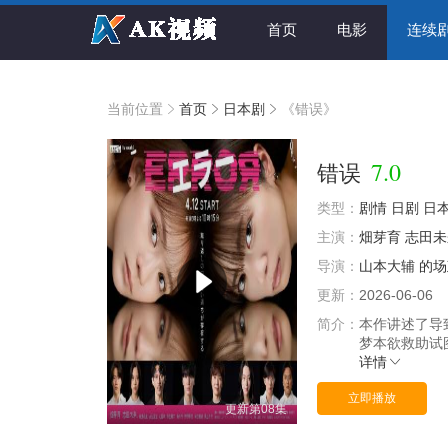
首页
电影
连续
当前位置
首页
日本剧
《错误》
7.0
错误
类型：
剧情
日剧
日
主演：
畑芽育
志田未
导演：
山本大辅
的场
更新：
2026-06-06
简介：
本作讲述了导
梦本欲救助试
详情
立即播放
更新第08集