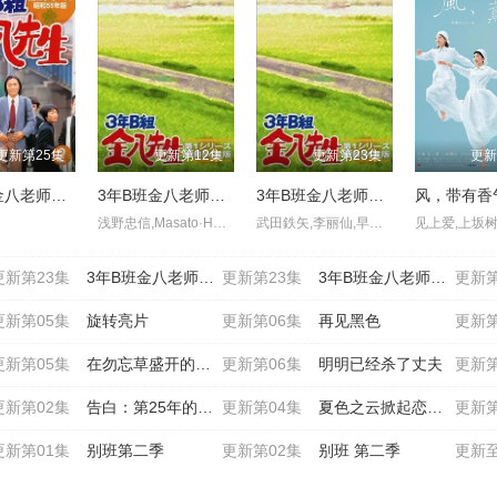
更新第25集
更新第12集
更新第23集
更新
3年B班金八老师第二季
3年B班金八老师第三季
3年B班金八老师第四季
风，带有香
浅野忠信,Masato·Hagiwara,Isao·Hashizume
武田鉄矢,李丽仙,早崎文司
更新第23集
3年B班金八老师第六季
更新第23集
3年B班金八老师第七季
更新第
更新第05集
旋转亮片
更新第06集
再见黑色
更新第
更新第05集
在勿忘草盛开的城镇～安昙
更新第06集
明明已经杀了丈夫
更新第
更新第02集
告白：第25年的秘密
更新第04集
夏色之云掀起恋爱与风暴
更新第
更新第01集
别班第二季
更新第02集
别班 第二季
更新至