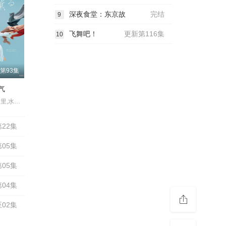
深夜食堂：东京故
完结
9
飞舞吧！
更新第116集
10
第93集
气
见上爱,上坂树里,水野美纪,早坂美海,小林隆,小林虎之介,津崎史郎,岩瀬顕子,三浦贵大,根岸季衣,大岛美幸,义达祐未,たくや,原田泰造,北村一辉,佐野晶哉,藤原季节,林裕太,坂东弥十郎,内田慈,小倉史也,片冈鹤太郎,松金米子,广冈由里子,春海四方,多部未华子,高岛政宏,二田絢乃,中田青渚,井上向日葵,丸山礼,研直子,生田绘梨花,菊池亚希子,中井友望,木越明,原嶋凛,玄理,伊势志摩,古川雄大,坂口涼太郎,平野生成,森田甘路,猫背椿,饭尾和树,若林时英,村上穂乃佳,东野绚香,大河原次郎,野添义弘,筒井道隆,仲
22集
05集
05集
04集
02集