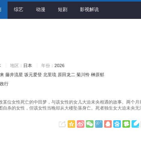
剧
综艺
动漫
短剧
影视解说
本
地区：
日本
年份：
2026
来
藤井流星
坂元爱登
北里琉
原田龙二
菊川怜
榊原郁
政行
致某位女性死亡的中田梦，与该女性的女儿大迫未央相遇的故事。两个月
图自杀的女性，但该女性当晚却从大楼坠落身亡。死者独生女大迫未央无