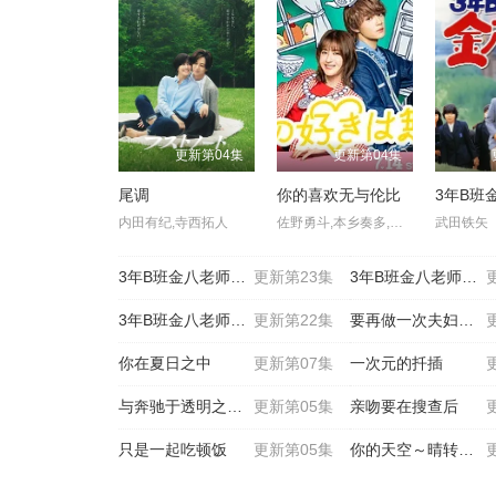
更新第04集
更新第04集
尾调
你的喜欢无与伦比
内田有纪,寺西拓人
佐野勇斗,本乡奏多,金田哲,松本若菜,高岛政伸,小野花梨,白石加代子,岛崎和歌子,藤井隆,白本彩奈,中村隼人
武田铁矢
3年B班金八老师第一季
更新第23集
3年B班金八老师第五季
3年B班金八老师第八季
更新第22集
要再做一次夫妇吗？～伪装
你在夏日之中
更新第07集
一次元的扦插
与奔驰于透明之夜的你，谈
更新第05集
亲吻要在搜查后
只是一起吃顿饭
更新第05集
你的天空～晴转恋～