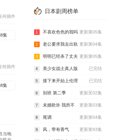
日本剧周榜单
任何插件
不喜欢色色的我吗
更新第05集
1
08集
老公要求我去出轨
更新第04集
2
明明已经杀了丈夫
更新第05集
3
任何插件
美少女战士真人版
已完结
4
接下来开始上伦理
已完结
5
08集
别班 第二季
更新至02集
6
未婚欺诈 我所不
更新第03集
7
尾调
更新第04集
8
风，带有香气
更新第93集
9
性当晚
女性女