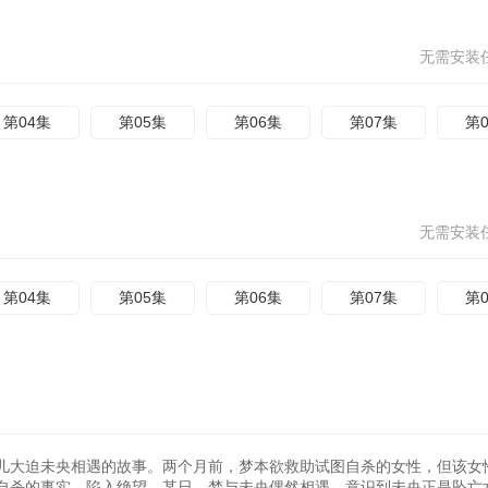
无需安装
第04集
第05集
第06集
第07集
第
无需安装
第04集
第05集
第06集
第07集
第
儿大迫未央相遇的故事。两个月前，梦本欲救助试图自杀的女性，但该女
自杀的事实，陷入绝望。某日，梦与未央偶然相遇。意识到未央正是坠亡