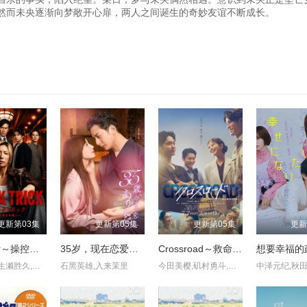
然而未央逐渐向梦敞开心扉，两人之间诞生的奇妙友谊不断成长。
更新第03集
更新第05集
更新第05集
更新
黑色诡计～操控审判的辩护人
35岁，现在恋爱什么的也太不现实了
Crossroad～救命救急的约定～
想要幸福的
神威乐斗,生濑胜久,北村一辉,志田未来,神尾枫珠,户塚纯贵
石黑英雄,入来茉里
今田美樱,矶村勇斗,宽一郎,泉泽祐希