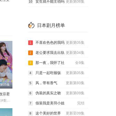
女生就不能主动吗
更新第08集
10
日本剧月榜单
不喜欢色色的我吗
更新第05集
1
老公要求我去出轨
更新第04集
2
那一夜，我怀了社
全9集
3
只是一起吃顿饭
更新第05集
4
风，带有香气
更新第93集
5
第05集
伪装的真实之吻
更新第09集
6
政宗君
中泽元纪,秋田汐梨,齐藤渚,简秀吉,前原滉
假装我是美羽小姐
完结
7
这个美好的世界
更新至09集
8